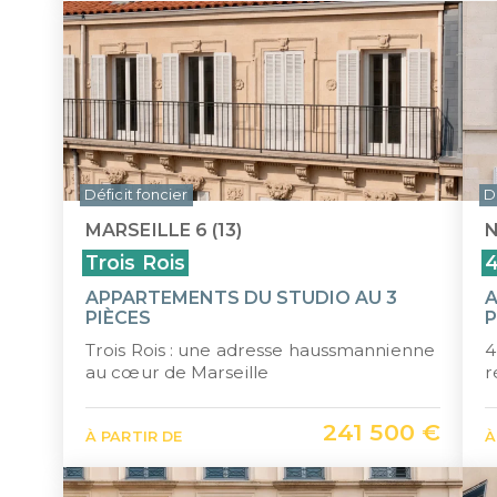
Déficit foncier
D
MARSEILLE 6 (13)
N
Trois Rois
4
APPARTEMENTS DU STUDIO AU 3
A
PIÈCES
P
Trois Rois : une adresse haussmannienne
4
au cœur de Marseille
r
241 500 €
À PARTIR DE
À