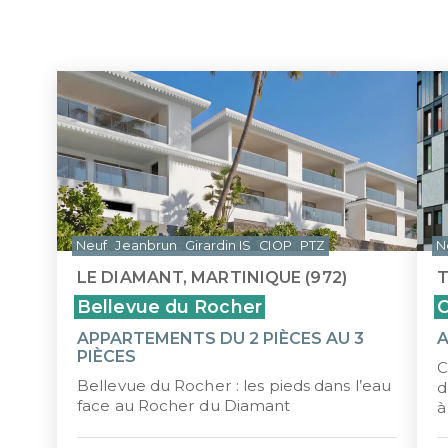
MARTINIQUE
NOUVE
LOI MALRAUX
LOI D
Tous les programmes pour investir 
DÉFICIT FONCIER
LOI J
MONUMENTS HISTORIQUES
LMP/L
ÎLE MAURICE
Neuf
Jeanbrun
Girardin IS
CIOP
PTZ
N
LE DIAMANT, MARTINIQUE (972)
T
Bellevue du Rocher
C
APPARTEMENTS DU 2 PIÈCES AU 3
PIÈCES
C
Bellevue du Rocher : les pieds dans l’eau
d
face au Rocher du Diamant
à