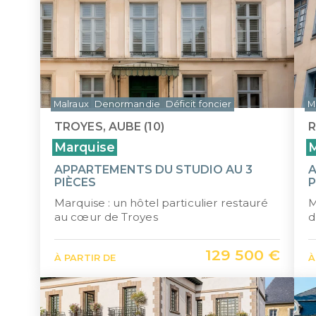
Malraux
Denormandie
Déficit foncier
M
TROYES, AUBE (10)
R
Marquise
M
APPARTEMENTS DU STUDIO AU 3
A
PIÈCES
P
Marquise : un hôtel particulier restauré
M
au cœur de Troyes
d
129 500 €
À PARTIR DE
À