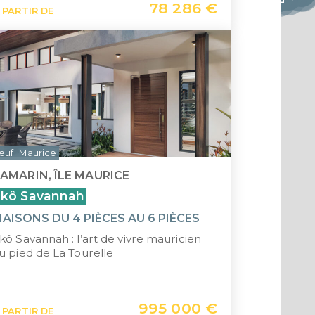
78 286 €
 PARTIR DE
Saint-
Île Ma
euf
Maurice
AMARIN, ÎLE MAURICE
kô Savannah
AISONS DU 4 PIÈCES AU 6 PIÈCES
kô Savannah : l’art de vivre mauricien
u pied de La Tourelle
995 000 €
 PARTIR DE