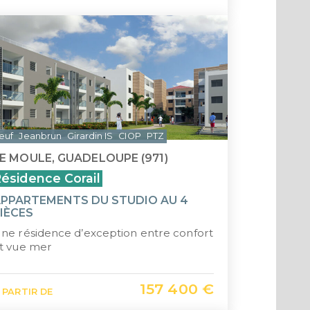
euf
Jeanbrun
Girardin IS
CIOP
PTZ
E MOULE, GUADELOUPE (971)
ésidence Corail
PPARTEMENTS DU STUDIO AU 4
IÈCES
ne résidence d’exception entre confort
t vue mer
157 400 €
 PARTIR DE