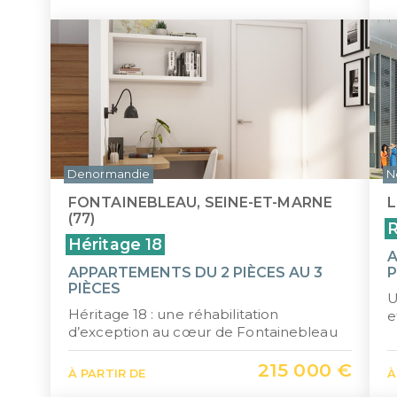
Denormandie
N
FONTAINEBLEAU, SEINE-ET-MARNE
L
(77)
R
Héritage 18
A
APPARTEMENTS DU 2 PIÈCES AU 3
P
PIÈCES
U
Héritage 18 : une réhabilitation
e
d’exception au cœur de Fontainebleau
215 000 €
À PARTIR DE
À