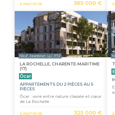
385 000 €
À PARTIR DE
À
Neuf
Jeanbrun
LLI
PTZ
N
LA ROCHELLE, CHARENTE-MARITIME
T
(17)
E
Ôcar
M
APPARTEMENTS DU 2 PIÈCES AU 5
E
PIÈCES
a
Ôcar : vivre entre nature classée et cœur
de La Rochelle
325 000 €
À PARTIR DE
À