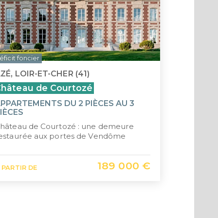
éficit foncier
ZÉ, LOIR-ET-CHER (41)
hâteau de Courtozé
PPARTEMENTS DU 2 PIÈCES AU 3
IÈCES
hâteau de Courtozé : une demeure
estaurée aux portes de Vendôme
189 000 €
 PARTIR DE
1
2
3
4
…
95