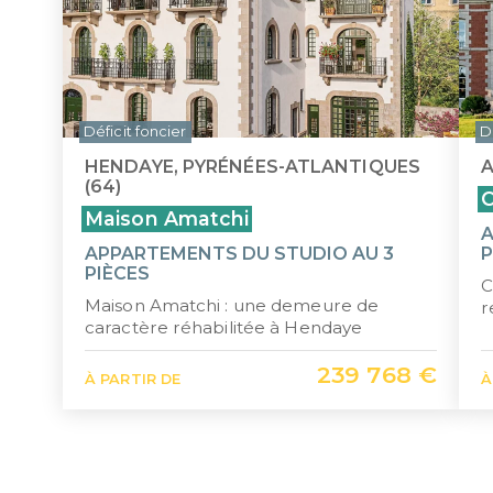
Déficit foncier
D
HENDAYE, PYRÉNÉES-ATLANTIQUES
A
(64)
C
Maison Amatchi
A
APPARTEMENTS DU STUDIO AU 3
P
PIÈCES
C
Maison Amatchi : une demeure de
r
caractère réhabilitée à Hendaye
239 768 €
À PARTIR DE
À