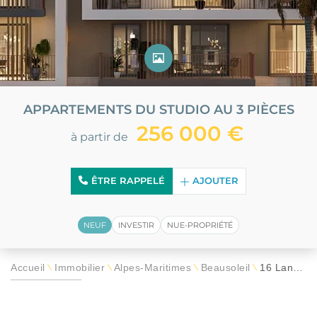
APPARTEMENTS DU STUDIO AU 3 PIÈCES
256 000 €
à partir de
ÊTRE RAPPELÉ
AJOUTER
NEUF
INVESTIR
NUE-PROPRIÉTÉ
Accueil
Immobilier
Alpes-Maritimes
Beausoleil
16 Langevin
\
\
\
\