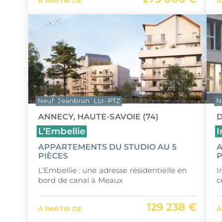
À PARTIR DE
À
Neuf
Jeanbrun
LLI
PTZ
N
ANNECY, HAUTE-SAVOIE (74)
D
L’Embellie
I
APPARTEMENTS DU STUDIO AU 5
A
PIÈCES
P
L’Embellie : une adresse résidentielle en
I
bord de canal à Meaux
c
129 238 €
À PARTIR DE
À