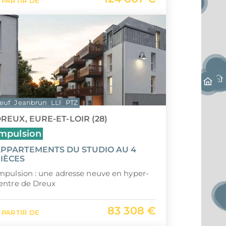
 PARTIR DE
euf
Jeanbrun
LLI
PTZ
REUX, EURE-ET-LOIR (28)
mpulsion
PPARTEMENTS DU STUDIO AU 4
IÈCES
mpulsion : une adresse neuve en hyper-
entre de Dreux
83 308 €
 PARTIR DE