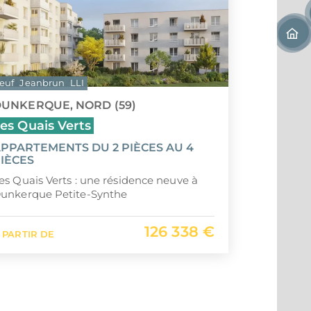
euf
Jeanbrun
LLI
UNKERQUE, NORD (59)
es Quais Verts
PPARTEMENTS DU 2 PIÈCES AU 4
IÈCES
es Quais Verts : une résidence neuve à
unkerque Petite-Synthe
126 338 €
 PARTIR DE
1
2
3
…
5