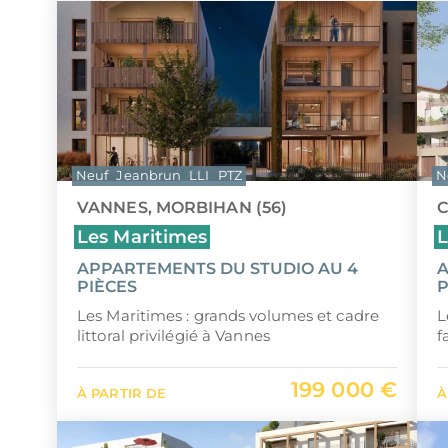
Neuf
Jeanbrun
LLI
PTZ
N
VANNES, MORBIHAN (56)
C
Les Maritimes
L
APPARTEMENTS DU STUDIO AU 4
A
PIÈCES
P
Les Maritimes : grands volumes et cadre
L
littoral privilégié à Vannes
f
199 000 €
À PARTIR DE
À