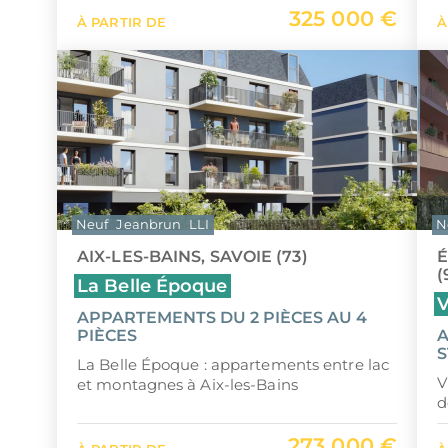
325 000 €
À PARTIR DE
À
Neuf
Jeanbrun
LLI
N
AIX-LES-BAINS, SAVOIE (73)
(
La Belle Époque
V
APPARTEMENTS DU 2 PIÈCES AU 4
PIÈCES
A
S
La Belle Époque : appartements entre lac
V
et montagnes à Aix-les-Bains
d
273 000 €