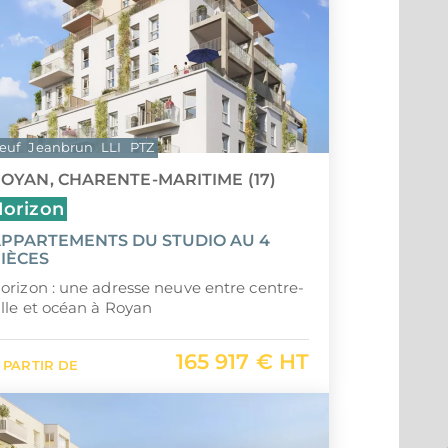
euf
Jeanbrun
LLI
PTZ
OYAN, CHARENTE-MARITIME (17)
orizon
PPARTEMENTS DU STUDIO AU 4
IÈCES
orizon : une adresse neuve entre centre-
ille et océan à Royan
165 917 € HT
 PARTIR DE