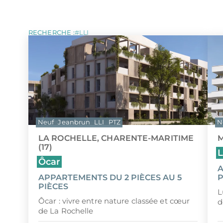
LOI MALRAUX
Tous les programmes pour investir 
LOI D
DÉFICIT FONCIER
LOI J
ÎLE MAURICE
MONUMENTS HISTORIQUES
LMP/L
RECHERCHE :
LLI
Neuf
Jeanbrun
LLI
PTZ
N
LA ROCHELLE, CHARENTE-MARITIME
M
(17)
Ôcar
A
APPARTEMENTS DU 2 PIÈCES AU 5
P
PIÈCES
L
Ôcar : vivre entre nature classée et cœur
d
de La Rochelle