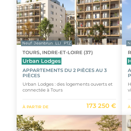
Neuf
Jeanbrun
LLI
PTZ
N
TOURS, INDRE-ET-LOIRE (37)
R
Urban Lodges
H
APPARTEMENTS DU 2 PIÈCES AU 3
A
PIÈCES
P
Urban Lodges : des logements ouverts et
H
connectée à Tours
v
173 250 €
À PARTIR DE
À