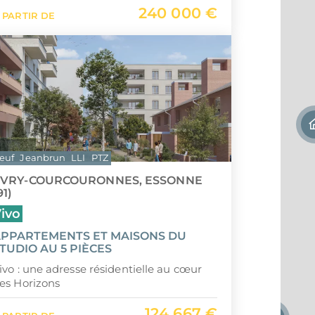
240 000 €
Saint-
 PARTIR DE
Île Ma
euf
Jeanbrun
LLI
PTZ
ÉVRY-COURCOURONNES, ESSONNE
91)
ivo
PPARTEMENTS ET MAISONS DU
TUDIO AU 5 PIÈCES
ivo : une adresse résidentielle au cœur
es Horizons
124 667 €