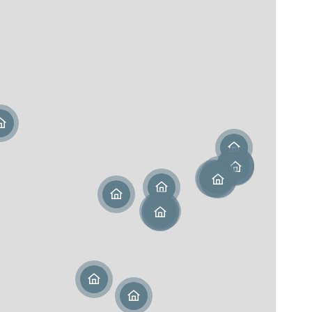
Martin (978)
urice