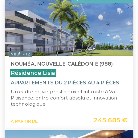
LLI
Pays de la Loire
CIIC (Corse)
Provence-Alpes-Côte d'Azur
Maurice (non-résident)
Guadeloupe (971)
PTZ
Guyane (973)
Neuf
PTZ
TVA réduite
La Réunion (974)
NOUMÉA, NOUVELLE-CALÉDONIE (988)
Martinique (972)
Résidence Lisia
APPARTEMENTS DU 2 PIÈCES AU 4 PIÈCES
Nouvelle-Calédonie (988)
Un cadre de vie prestigieux et intimiste à Val
Polynésie française (987)
Plaisance, entre confort absolu et innovation
technologique.
Saint-Martin (978)
245 685 €
À PARTIR DE
Île Maurice