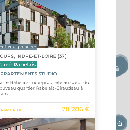
euf
Nue-propriété
OURS, INDRE-ET-LOIRE (37)
arré Rabelais
PPARTEMENTS STUDIO
arré Rabelais : nue-propriété au cœur du
ouveau quartier Rabelais-Giraudeau à
ours
78 286 €
 PARTIR DE