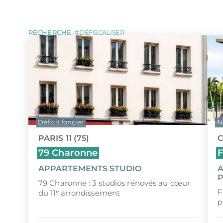
LOI MALRAUX
Tous les programmes pour investir 
LOI D
DÉFICIT FONCIER
LOI J
ÎLE MAURICE
MONUMENTS HISTORIQUES
LMP/L
RECHERCHE :
DÉFISCALISER
Déficit foncier
N
PARIS 11 (75)
C
79 Charonne
F
APPARTEMENTS STUDIO
A
P
79 Charonne : 3 studios rénovés au cœur
F
du 11ᵉ arrondissement
p