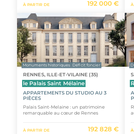
192 000 €
À PARTIR DE
À
Monuments historiques
Déficit foncier
D
RENNES, ILLE-ET-VILAINE (35)
S
le Palais Saint Mélaine
R
APPARTEMENTS DU STUDIO AU 3
A
PIÈCES
P
Palais Saint-Melaine : un patrimoine
R
remarquable au cœur de Rennes
a
192 828 €
À PARTIR DE
À