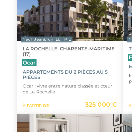
Neuf
Jeanbrun
LLI
PTZ
N
LA ROCHELLE, CHARENTE-MARITIME
T
(17)
E
Ôcar
M
APPARTEMENTS DU 2 PIÈCES AU 5
E
PIÈCES
p
Ôcar : vivre entre nature classée et cœur
de La Rochelle
325 000 €
À PARTIR DE
À