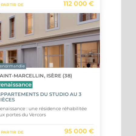
112 000 €
 PARTIR DE
Saint-
Île Ma
enormandie
AINT-MARCELLIN, ISÈRE (38)
enaissance
PPARTEMENTS DU STUDIO AU 3
IÈCES
enaissance : une résidence réhabilitée
ux portes du Vercors
95 000 €
 PARTIR DE