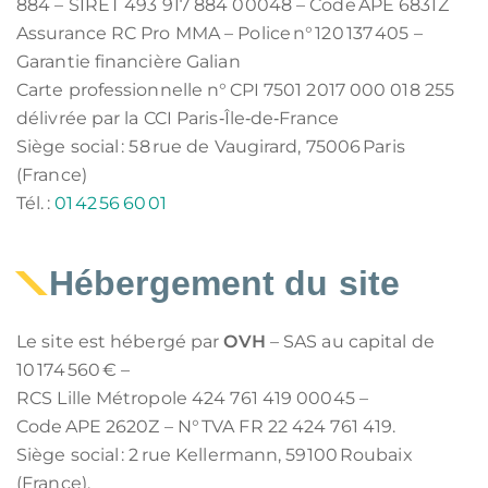
884 – SIRET 493 917 884 00048 – Code APE 6831Z
Assurance RC Pro MMA – Police n° 120 137 405 –
Garantie financière Galian
Carte professionnelle n° CPI 7501 2017 000 018 255
délivrée par la CCI Paris‑Île‑de‑France
Siège social : 58 rue de Vaugirard, 75006 Paris
(France)
Tél. :
01 42 56 60 01
Hébergement du site
Le site est hébergé par
OVH
– SAS au capital de
10 174 560 € –
RCS Lille Métropole 424 761 419 00045 –
Code APE 2620Z – N° TVA FR 22 424 761 419.
Siège social : 2 rue Kellermann, 59100 Roubaix
(France).