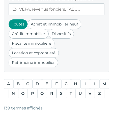
Toutes
Achat et immobilier neuf
Crédit immobilier
Dispositifs
Fiscalité immobilière
Location et copropriété
Patrimoine immobilier
A
B
C
D
E
F
G
H
I
L
M
N
O
P
Q
R
S
T
U
V
Z
139
termes affichés