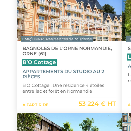
LMP/LMNP
Résidences de tourisme
L
BAGNOLES DE L'ORNE NORMANDIE,
S
ORNE (61)
L
B’O Cottage
A
APPARTEMENTS DU STUDIO AU 2
L
PIÈCES
m
B’O Cottage : Une résidence 4 étoiles
entre lac et forêt en Normandie
53 224 € HT
À PARTIR DE
À