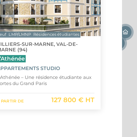
euf
LMP/LMNP
Résidences étudiantes
ILLIERS-SUR-MARNE, VAL-DE-
ARNE (94)
’Athénée
PPARTEMENTS STUDIO
’Athénée – Une résidence étudiante aux
ortes du Grand Paris
127 800 € HT
 PARTIR DE
1
2
3
…
16