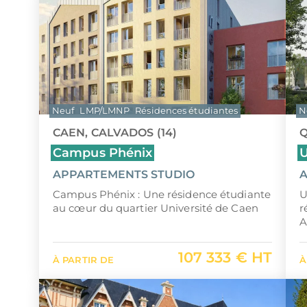
Neuf
LMP/LMNP
Résidences étudiantes
N
CAEN, CALVADOS (14)
Q
Campus Phénix
U
APPARTEMENTS STUDIO
A
Campus Phénix : Une résidence étudiante
U
au cœur du quartier Université de Caen
r
A
107 333 € HT
À PARTIR DE
À