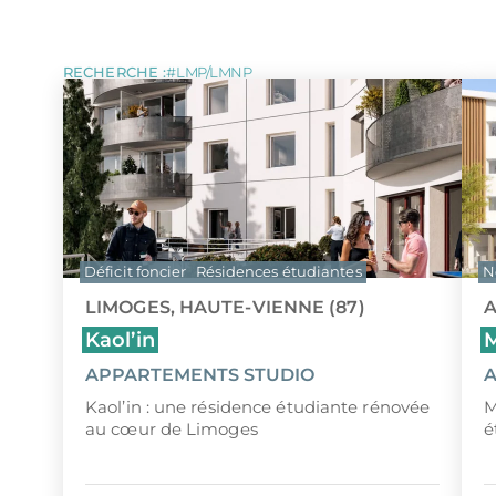
LOI MALRAUX
Tous les programmes pour investir 
LOI D
DÉFICIT FONCIER
LOI J
ÎLE MAURICE
MONUMENTS HISTORIQUES
LMP/L
RECHERCHE :
LMP/LMNP
Déficit foncier
Résidences étudiantes
N
LIMOGES, HAUTE-VIENNE (87)
A
Kaol’in
APPARTEMENTS STUDIO
A
Kaol’in : une résidence étudiante rénovée
M
au cœur de Limoges
é