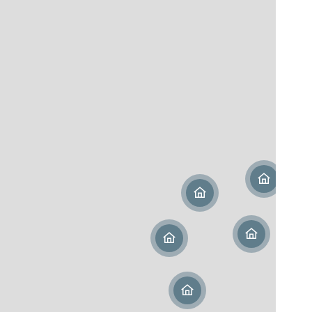
NUE‑PROPRIÉTÉ
le-Aquitaine
MAURICE (NON-RÉSIDENT)
LLI
nie
e la Loire
ce-Alpes-Côte d'Azur
oupe (971)
 (973)
nion (974)
ique (972)
le-Calédonie (988)
sie française (987)