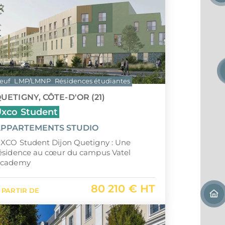
euf
LMP/LMNP
Résidences étudiantes
UETIGNY, CÔTE-D'OR (21)
xco Student
PPARTEMENTS STUDIO
XCO Student Dijon Quetigny : Une
ésidence au cœur du campus Vatel
cademy
80 210 € HT
 PARTIR DE