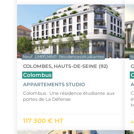
Neuf
LMP/LMNP
Résidences étudiantes
N
COLOMBES, HAUTS-DE-SEINE (92)
O
Colombus
APPARTEMENTS STUDIO
A
Colombus : Une résidence étudiante aux
C
portes de La Défense
é
M
117 300 € HT
À