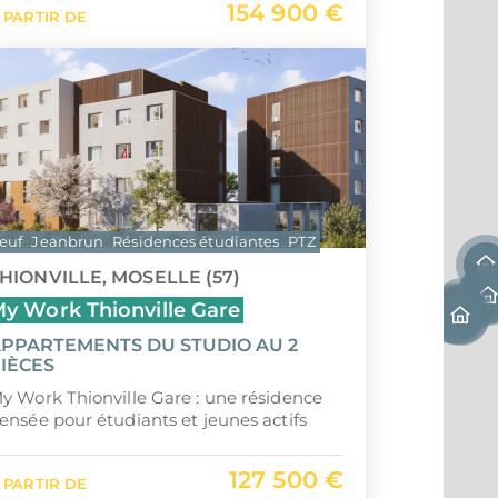
154 900 €
 PARTIR DE
Saint-
Île Ma
euf
Jeanbrun
Résidences étudiantes
PTZ
HIONVILLE, MOSELLE (57)
y Work Thionville Gare
PPARTEMENTS DU STUDIO AU 2
IÈCES
y Work Thionville Gare : une résidence
ensée pour étudiants et jeunes actifs
127 500 €
 PARTIR DE