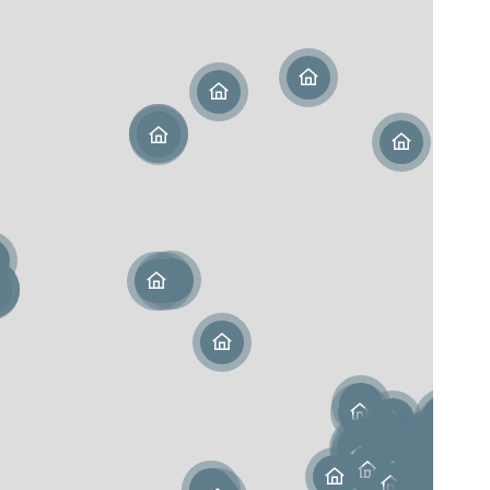
Martin (978)
urice