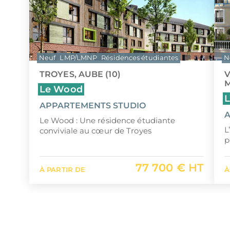
Neuf
LMP/LMNP
Résidences étudiantes
N
TROYES, AUBE (10)
V
M
Le Wood
L
APPARTEMENTS STUDIO
A
Le Wood : Une résidence étudiante
L
conviviale au cœur de Troyes
p
77 700 € HT
À PARTIR DE
À