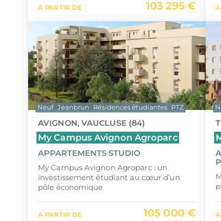
103 295 €
À PARTIR DE
À
Neuf
Jeanbrun
Résidences étudiantes
PTZ
N
AVIGNON, VAUCLUSE (84)
T
My Campus Avignon Agroparc
M
APPARTEMENTS STUDIO
A
P
My Campus Avignon Agroparc : un
M
investissement étudiant au cœur d’un
p
pôle économique
105 000 €
À PARTIR DE
À