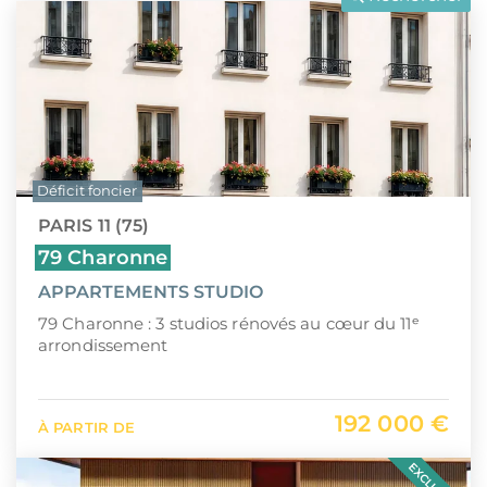
LLI
Pays de la Loire
CIIC (Corse)
Provence-Alpes-Côte d'Azur
Maurice (non-résident)
Guadeloupe (971)
PTZ
Guyane (973)
Déficit foncier
TVA réduite
La Réunion (974)
PARIS 11 (75)
Martinique (972)
79 Charonne
APPARTEMENTS STUDIO
Nouvelle-Calédonie (988)
79 Charonne : 3 studios rénovés au cœur du 11ᵉ
Polynésie française (987)
arrondissement
Saint-Martin (978)
192 000 €
À PARTIR DE
Île Maurice