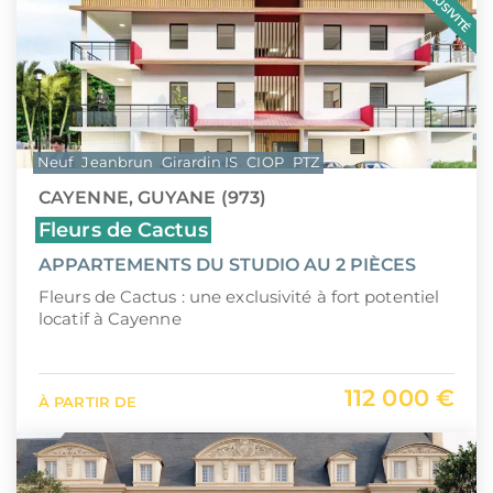
EXCLUSIVITÉ
Neuf
Jeanbrun
Girardin IS
CIOP
PTZ
CAYENNE, GUYANE (973)
Fleurs de Cactus
APPARTEMENTS DU STUDIO AU 2 PIÈCES
Fleurs de Cactus : une exclusivité à fort potentiel
locatif à Cayenne
112 000 €
À PARTIR DE