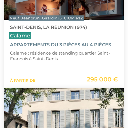
Neuf
Jeanbrun
Girardin IS
CIOP
PTZ
SAINT-DENIS, LA RÉUNION (974)
Calame
APPARTEMENTS DU 3 PIÈCES AU 4 PIÈCES
Calame : résidence de standing quartier Saint-
François à Saint-Denis
295 000 €
À PARTIR DE