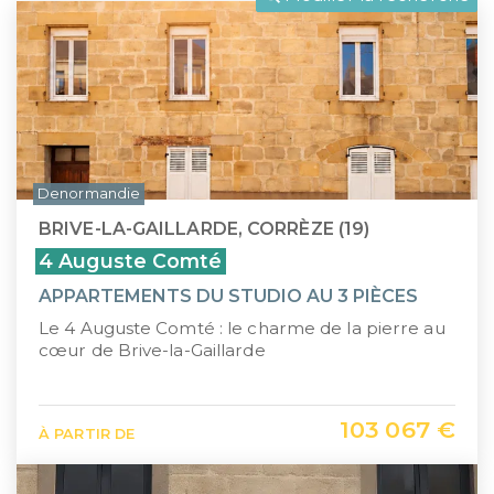
LLI
Pays de la Loire
CIIC (Corse)
Provence-Alpes-Côte d'Azur
Maurice (non-résident)
Guadeloupe (971)
PTZ
Guyane (973)
Denormandie
TVA réduite
La Réunion (974)
BRIVE-LA-GAILLARDE, CORRÈZE (19)
Martinique (972)
4 Auguste Comté
APPARTEMENTS DU STUDIO AU 3 PIÈCES
Nouvelle-Calédonie (988)
Le 4 Auguste Comté : le charme de la pierre au
Polynésie française (987)
cœur de Brive-la-Gaillarde
Saint-Martin (978)
103 067 €
À PARTIR DE
Île Maurice