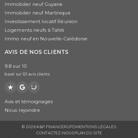
Immobilier neuf Guyane
Immobilier neuf Martinique
Investissement locatif Réunion
Logements neufs à Tahiti
Immo neuf en Nouvelle-Calédonie
AVIS DE NOS CLIENTS
9.8
sur
10
basé sur
121
avis clients
Trustpilot
Google
PagesJaunes
Avis et témoignages
Nous rejoindre
© 2026 K&P FINANCE
RGPD
MENTIONS LÉGALES
CONTACTEZ-NOUS
PLAN DU SITE