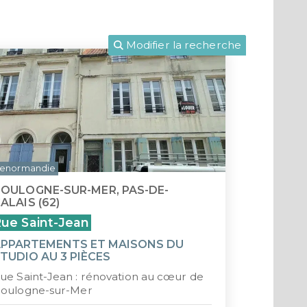
LLE-CALÉDONIE
POLYNÉSIE FRANÇAISE
ENORMANDIE
CIOP (DROM)
CIOP (DROM)
Nouvel
ou habiter à l'international :
EANBRUN
LOI GIRARDIN IS
MNP
CIIC (CORSE)
Modifier la recherche
LMP/LMNP
Occita
Nue-propriété
Pays d
LLI
Prove
CIIC (Corse)
Guade
Maurice (non-résident)
Guyan
enormandie
OULOGNE-SUR-MER, PAS-DE-
PTZ
La Réu
ALAIS (62)
ue Saint-Jean
TVA réduite
Martin
PPARTEMENTS ET MAISONS DU
TUDIO AU 3 PIÈCES
Nouvel
ue Saint-Jean : rénovation au cœur de
Polyné
oulogne-sur-Mer