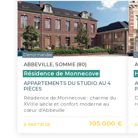
Denormandie
D
ABBEVILLE, SOMME (80)
A
Résidence de Monnecove
H
APPARTEMENTS DU STUDIO AU 4
A
PIÈCES
P
Résidence de Monnecove : charme du
D
XVIIIe siècle et confort moderne au
r
cœur d’Abbeville
105 000 €
À PARTIR DE
À