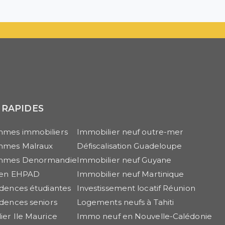
 RAPIDES
mes immobiliers
Immobilier neuf outre-mer
mmes Malraux
Défiscalisation Guadeloupe
mmes Denormandie
Immobilier neuf Guyane
r en EHPAD
Immobilier neuf Martinique
idences étudiantes
Investissement locatif Réunion
idences seniors
Logements neufs à Tahiti
ier Ile Maurice
Immo neuf en Nouvelle-Calédonie