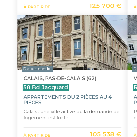
125 700 €
À PARTIR DE
À
Denormandie
D
CALAIS, PAS-DE-CALAIS (62)
V
58 Bd Jacquard
R
APPARTEMENTS DU 2 PIÈCES AU 4
A
PIÈCES
P
Calais : une ville active où la demande de
R
logement est forte
c
105 538 €
À PARTIR DE
À