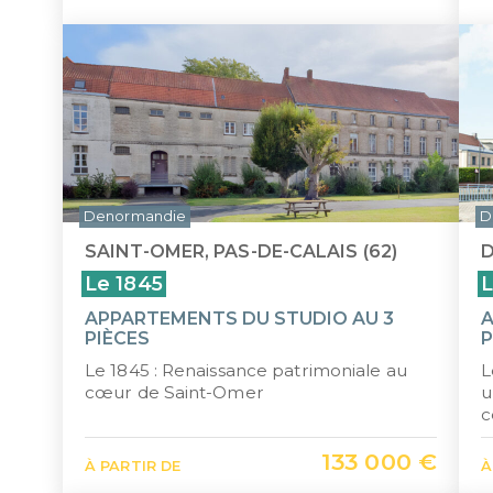
Denormandie
D
SAINT-OMER, PAS-DE-CALAIS (62)
D
Le 1845
L
APPARTEMENTS DU STUDIO AU 3
A
PIÈCES
P
Le 1845 : Renaissance patrimoniale au
L
cœur de Saint-Omer
u
c
133 000 €
À PARTIR DE
À