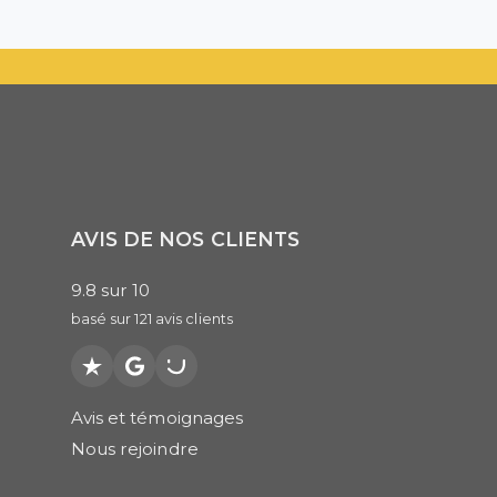
AVIS DE NOS CLIENTS
9.8
sur
10
basé sur
121
avis clients
Trustpilot
Google
PagesJaunes
Avis et témoignages
Nous rejoindre