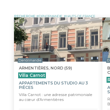
MARTINIQUE
NOUVE
LOI MALRAUX
LOI D
Tous les programmes pour investir 
DÉFICIT FONCIER
LOI J
MONUMENTS HISTORIQUES
LMP/L
RECHERCHE :
DENORMANDIE
HAUTS-DE-FRANCE
ÎLE MAURICE
Denormandie
D
ARMENTIÈRES, NORD (59)
B
C
Villa Carnot
R
APPARTEMENTS DU STUDIO AU 3
PIÈCES
A
S
Villa Carnot : une adresse patrimoniale
R
au cœur d’Armentières
B