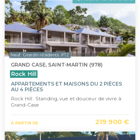
LLI
Pays de la Loire
CIIC (Corse)
Provence-Alpes-Côte d'Azur
Maurice (non-résident)
Guadeloupe (971)
PTZ
Guyane (973)
Neuf
Girardin résidents
PTZ
TVA réduite
La Réunion (974)
GRAND CASE, SAINT-MARTIN (978)
Martinique (972)
Rock Hill
APPARTEMENTS ET MAISONS DU 2 PIÈCES
Nouvelle-Calédonie (988)
AU 4 PIÈCES
Rock Hill : Standing, vue et douceur de vivre à
Polynésie française (987)
Grand-Case
Saint-Martin (978)
219 900 €
À PARTIR DE
Île Maurice