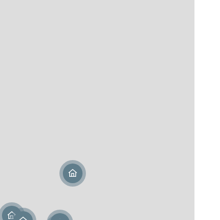
Martin (978)
urice