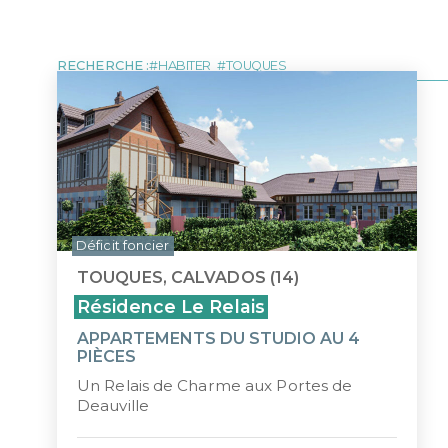
MARTINIQUE
NOUVE
LOI MALRAUX
LOI D
Tous les programmes pour investir 
DÉFICIT FONCIER
LOI J
MONUMENTS HISTORIQUES
LMP/L
RECHERCHE :
HABITER
TOUQUES
ÎLE MAURICE
Déficit foncier
TOUQUES, CALVADOS (14)
Résidence Le Relais
APPARTEMENTS DU STUDIO AU 4
PIÈCES
Un Relais de Charme aux Portes de
Deauville