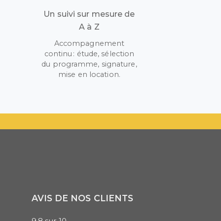
Un suivi sur mesure de
A à Z
Accompagnement
continu : étude, sélection
r
du programme, signature,
mise en location.
AVIS DE NOS CLIENTS
9.8
sur
10