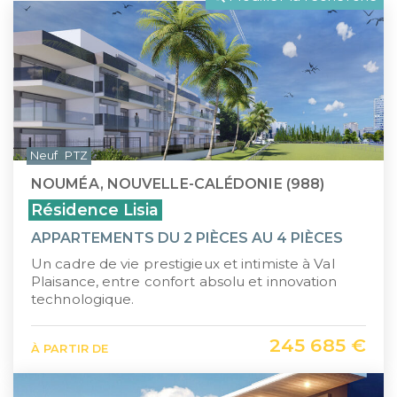
LLI
Pays de la Loire
CIIC (Corse)
Provence-Alpes-Côte d'Azur
Maurice (non-résident)
Guadeloupe (971)
PTZ
Guyane (973)
Neuf
PTZ
TVA réduite
La Réunion (974)
NOUMÉA, NOUVELLE-CALÉDONIE (988)
Martinique (972)
Résidence Lisia
APPARTEMENTS DU 2 PIÈCES AU 4 PIÈCES
Nouvelle-Calédonie (988)
Un cadre de vie prestigieux et intimiste à Val
Polynésie française (987)
Plaisance, entre confort absolu et innovation
technologique.
Saint-Martin (978)
245 685 €
À PARTIR DE
Île Maurice