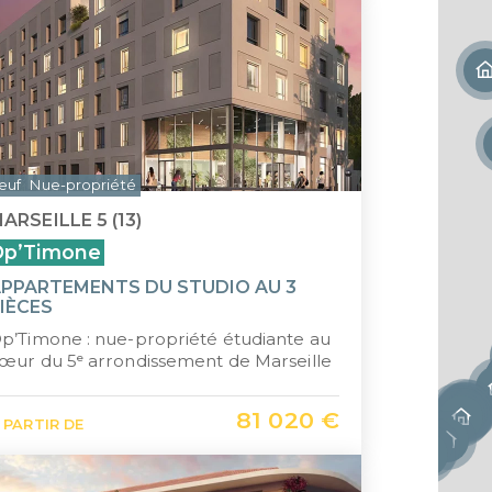
euf
Nue-propriété
ARSEILLE 5 (13)
Op’Timone
PPARTEMENTS DU STUDIO AU 3
IÈCES
p’Timone : nue-propriété étudiante au
œur du 5ᵉ arrondissement de Marseille
81 020 €
 PARTIR DE