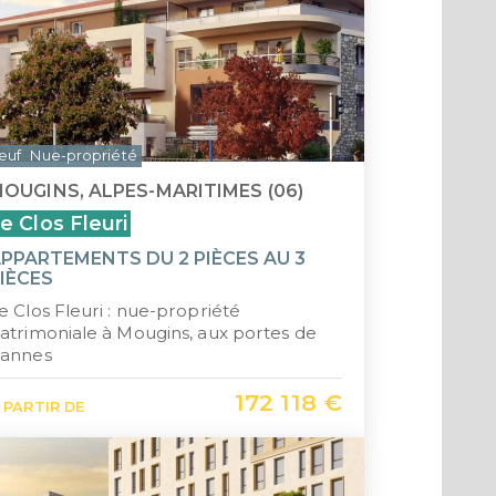
euf
Nue-propriété
OUGINS, ALPES-MARITIMES (06)
e Clos Fleuri
PPARTEMENTS DU 2 PIÈCES AU 3
IÈCES
e Clos Fleuri : nue-propriété
atrimoniale à Mougins, aux portes de
annes
172 118 €
 PARTIR DE