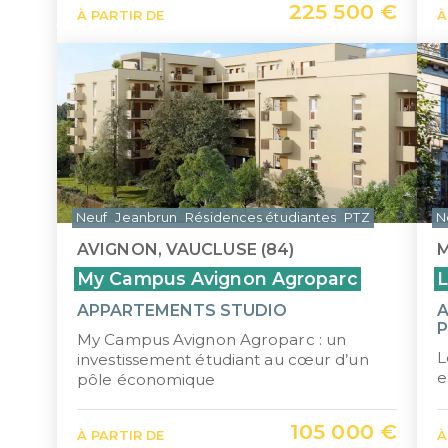
225 500 €
À PARTIR DE
À
Neuf
Jeanbrun
Résidences étudiantes
PTZ
N
AVIGNON, VAUCLUSE (84)
M
My Campus Avignon Agroparc
L
APPARTEMENTS STUDIO
A
P
My Campus Avignon Agroparc : un
L
investissement étudiant au cœur d’un
e
pôle économique
105 000 €
À PARTIR DE
À