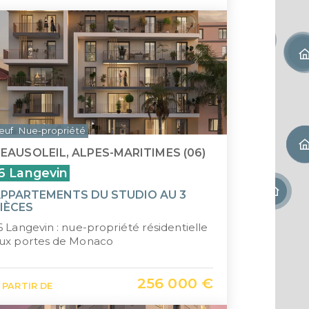
euf
Nue-propriété
EAUSOLEIL, ALPES-MARITIMES (06)
6 Langevin
PPARTEMENTS DU STUDIO AU 3
IÈCES
6 Langevin : nue-propriété résidentielle
ux portes de Monaco
256 000 €
 PARTIR DE