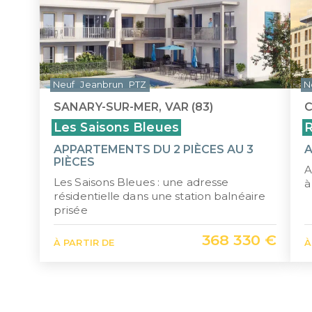
Neuf
Jeanbrun
PTZ
N
SANARY-SUR-MER, VAR (83)
C
Les Saisons Bleues
R
APPARTEMENTS DU 2 PIÈCES AU 3
A
PIÈCES
A
Les Saisons Bleues : une adresse
à
résidentielle dans une station balnéaire
prisée
368 330 €
À PARTIR DE
À