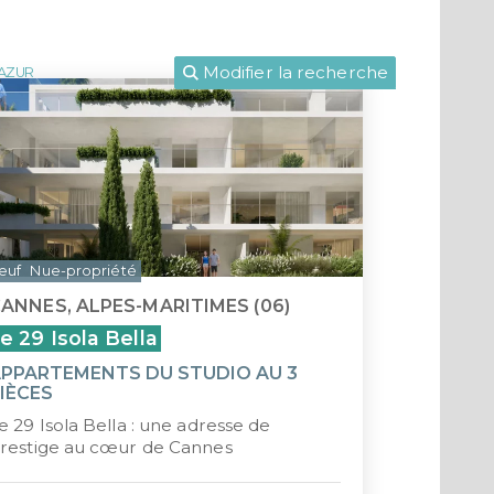
LLE-CALÉDONIE
POLYNÉSIE FRANÇAISE
ENORMANDIE
CIOP (DROM)
CIOP (DROM)
Nouvel
ou habiter à l'international :
EANBRUN
LOI GIRARDIN IS
MNP
CIIC (CORSE)
Modifier la recherche
'AZUR
LMP/LMNP
Occita
Nue-propriété
Pays d
LLI
Prove
CIIC (Corse)
Guade
Maurice (non-résident)
Guyan
euf
Nue-propriété
ANNES, ALPES-MARITIMES (06)
PTZ
La Réu
e 29 Isola Bella
TVA réduite
Martin
PPARTEMENTS DU STUDIO AU 3
IÈCES
Nouvel
e 29 Isola Bella : une adresse de
restige au cœur de Cannes
Polyné