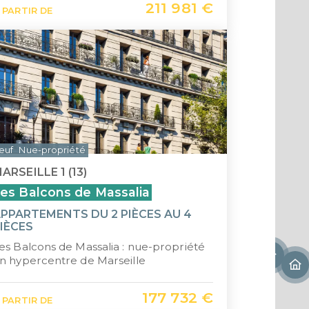
211 981 €
 PARTIR DE
Saint-
Île Ma
euf
Nue-propriété
ARSEILLE 1 (13)
es Balcons de Massalia
PPARTEMENTS DU 2 PIÈCES AU 4
IÈCES
es Balcons de Massalia : nue-propriété
n hypercentre de Marseille
177 732 €
 PARTIR DE