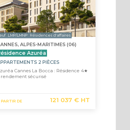
euf
LMP/LMNP
Résidences d'affaires
ANNES, ALPES-MARITIMES (06)
ésidence Azuréa
PPARTEMENTS 2 PIÈCES
zuréa Cannes La Bocca : Résidence 4★
 rendement sécurisé
121 037 € HT
 PARTIR DE