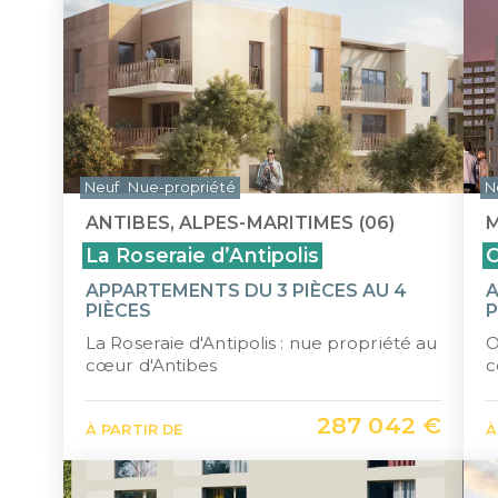
Neuf
Nue-propriété
N
ANTIBES, ALPES-MARITIMES (06)
M
La Roseraie d’Antipolis
APPARTEMENTS DU 3 PIÈCES AU 4
A
PIÈCES
P
La Roseraie d'Antipolis : nue propriété au
O
cœur d'Antibes
c
287 042 €
À PARTIR DE
À