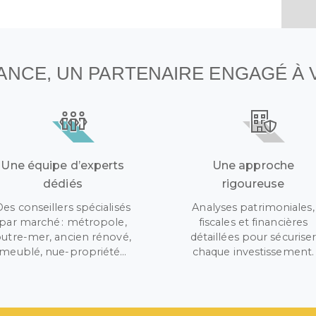
1
2
3
NANCE, UN PARTENAIRE ENGAGÉ À
Une équipe d’experts
Une approche
dédiés
rigoureuse
Des conseillers spécialisés
Analyses patrimoniales,
par marché : métropole,
fiscales et financières
utre-mer, ancien rénové,
détaillées pour sécurise
meublé, nue-propriété…
chaque investissement.