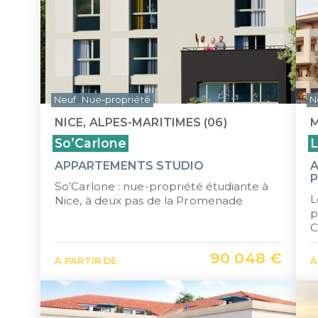
Neuf
Nue-propriété
N
NICE, ALPES-MARITIMES (06)
M
So’Carlone
L
APPARTEMENTS STUDIO
A
P
So’Carlone : nue-propriété étudiante à
L
Nice, à deux pas de la Promenade
p
C
90 048 €
À PARTIR DE
À