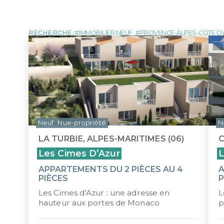
MARTINIQUE
NOUVE
LOI MALRAUX
LOI D
Tous les programmes pour investir 
DÉFICIT FONCIER
LOI J
MONUMENTS HISTORIQUES
LMP/L
RECHERCHE :
IMMOBILIER NEUF
PROVENCE-ALPES-CÔTE D
ÎLE MAURICE
Neuf
Nue-propriété
N
LA TURBIE, ALPES-MARITIMES (06)
C
Les Cimes D’Azur
L
APPARTEMENTS DU 2 PIÈCES AU 4
A
PIÈCES
P
Les Cimes d’Azur : une adresse en
L
hauteur aux portes de Monaco
p