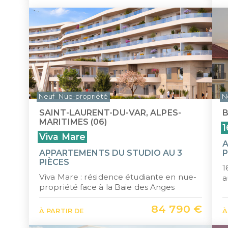
Neuf
Nue-propriété
N
SAINT-LAURENT-DU-VAR, ALPES-
B
MARITIMES (06)
1
Viva Mare
A
APPARTEMENTS DU STUDIO AU 3
P
PIÈCES
1
Viva Mare : résidence étudiante en nue-
a
propriété face à la Baie des Anges
84 790 €
À PARTIR DE
À