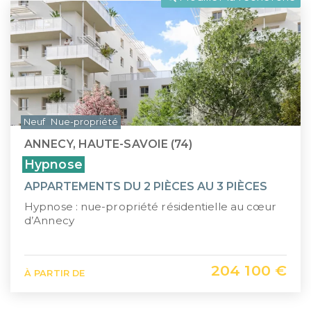
LLI
Pays de la Loire
CIIC (Corse)
Provence-Alpes-Côte d'Azur
Maurice (non-résident)
Guadeloupe (971)
PTZ
Guyane (973)
Neuf
Nue-propriété
TVA réduite
La Réunion (974)
ANNECY, HAUTE-SAVOIE (74)
Martinique (972)
Hypnose
APPARTEMENTS DU 2 PIÈCES AU 3 PIÈCES
Nouvelle-Calédonie (988)
Hypnose : nue-propriété résidentielle au cœur
Polynésie française (987)
d’Annecy
Saint-Martin (978)
204 100 €
À PARTIR DE
Île Maurice