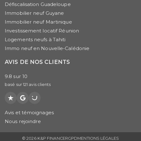
Défiscalisation Guadeloupe
Immobilier neuf Guyane
Immobilier neuf Martinique
Investissement locatif Réunion
Logements neufs à Tahiti
Immo neuf en Nouvelle-Calédonie
AVIS DE NOS CLIENTS
9.8
sur
10
basé sur
121
avis clients
Trustpilot
Google
PagesJaunes
Avis et témoignages
Nous rejoindre
© 2026 K&P FINANCE
RGPD
MENTIONS LÉGALES