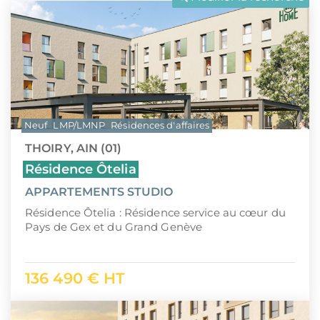
LLI
Pays de la Loire
CIIC (Corse)
Provence-Alpes-Côte d'Azur
Maurice (non-résident)
Guadeloupe (971)
PTZ
Guyane (973)
Neuf
LMP/LMNP
Résidences d'affaires
TVA réduite
La Réunion (974)
THOIRY, AIN (01)
Martinique (972)
Résidence Ôtelia
APPARTEMENTS STUDIO
Nouvelle-Calédonie (988)
Résidence Ôtelia : Résidence service au cœur du
Polynésie française (987)
Pays de Gex et du Grand Genève
Saint-Martin (978)
136 490 € HT
Île Maurice