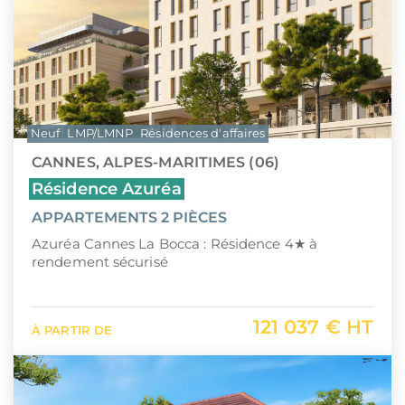
Neuf
LMP/LMNP
Résidences d'affaires
CANNES, ALPES-MARITIMES (06)
Résidence Azuréa
APPARTEMENTS 2 PIÈCES
Azuréa Cannes La Bocca : Résidence 4★ à
rendement sécurisé
121 037 € HT
À PARTIR DE