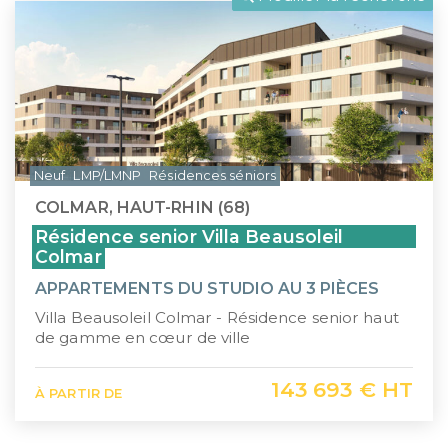
LLI
Pays de la Loire
CIIC (Corse)
Provence-Alpes-Côte d'Azur
Maurice (non-résident)
Guadeloupe (971)
PTZ
Guyane (973)
Neuf
LMP/LMNP
Résidences séniors
TVA réduite
La Réunion (974)
COLMAR, HAUT-RHIN (68)
Martinique (972)
Résidence senior Villa Beausoleil
Colmar
Nouvelle-Calédonie (988)
APPARTEMENTS DU STUDIO AU 3 PIÈCES
Polynésie française (987)
Villa Beausoleil Colmar - Résidence senior haut
de gamme en cœur de ville
Saint-Martin (978)
143 693 € HT
À PARTIR DE
Île Maurice