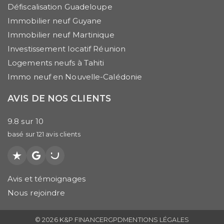
Défiscalisation Guadeloupe
Immobilier neuf Guyane
Immobilier neuf Martinique
Investissement locatif Réunion
Logements neufs à Tahiti
Immo neuf en Nouvelle-Calédonie
AVIS DE NOS CLIENTS
9.8
sur
10
basé sur
121
avis clients
Trustpilot
Google
PagesJaunes
Avis et témoignages
Nous rejoindre
© 2026 K&P FINANCE
RGPD
MENTIONS LÉGALES