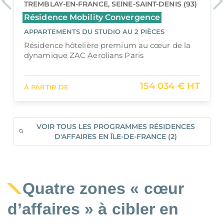
Previous
Ne
MAGNY-LE-HONGRE, SEINE-ET-MARNE (77)
Résidence Affaires La Boiserie
APPARTEMENTS STUDIO
Un lieu d’investissement d’exception aux
portes de Disneyland Paris
114 634 € HT
À PARTIR DE
VOIR TOUS LES PROGRAMMES RÉSIDENCES
D'AFFAIRES EN ÎLE-DE-FRANCE (2)
Quatre zones « cœur
d’affaires » à cibler en