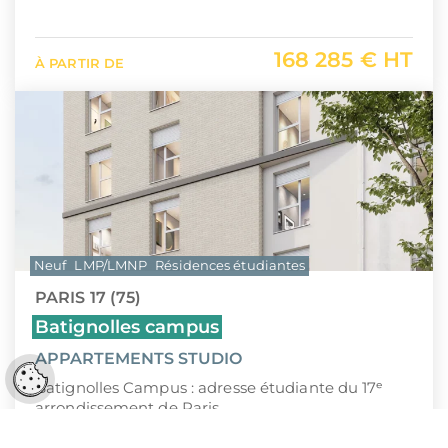
168 285 € HT
À PARTIR DE
Neuf
LMP/LMNP
Résidences étudiantes
PARIS 17 (75)
Batignolles campus
APPARTEMENTS STUDIO
Réglages cookies
Batignolles Campus : adresse étudiante du 17ᵉ
arrondissement de Paris