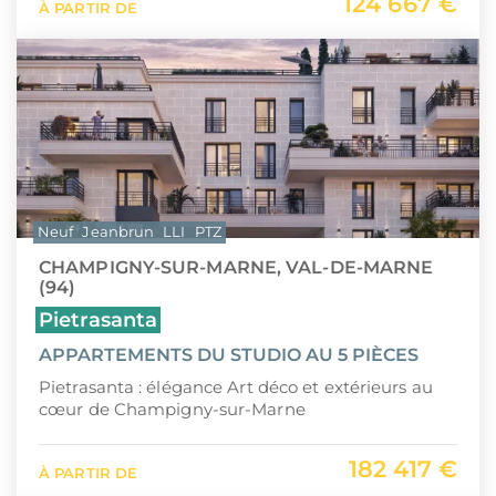
124 667 €
À PARTIR DE
Neuf
Jeanbrun
LLI
PTZ
CHAMPIGNY-SUR-MARNE, VAL-DE-MARNE
(94)
Pietrasanta
APPARTEMENTS DU STUDIO AU 5 PIÈCES
Pietrasanta : élégance Art déco et extérieurs au
cœur de Champigny-sur-Marne
182 417 €
À PARTIR DE