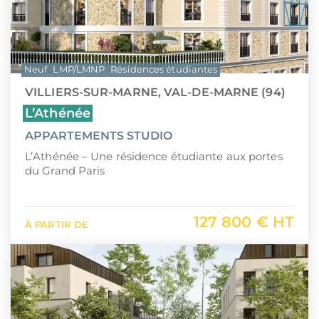
Neuf
LMP/LMNP
Résidences étudiantes
VILLIERS-SUR-MARNE, VAL-DE-MARNE (94)
L’Athénée
APPARTEMENTS STUDIO
L’Athénée – Une résidence étudiante aux portes
du Grand Paris
127 800 € HT
À PARTIR DE