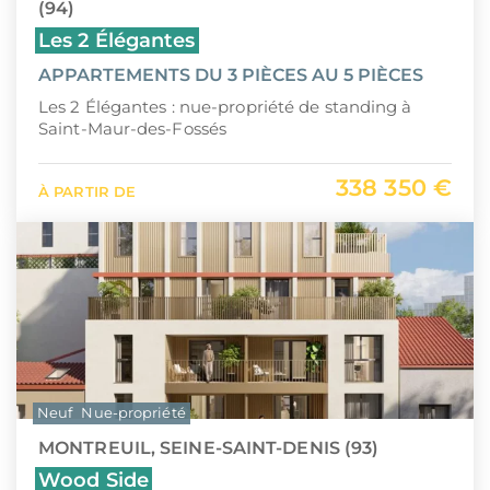
(94)
Les 2 Élégantes
APPARTEMENTS DU 3 PIÈCES AU 5 PIÈCES
Les 2 Élégantes : nue-propriété de standing à
Saint-Maur-des-Fossés
338 350 €
À PARTIR DE
Neuf
Nue-propriété
MONTREUIL, SEINE-SAINT-DENIS (93)
Wood Side