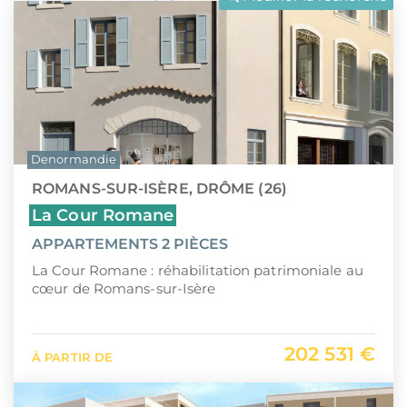
LLI
Pays de la Loire
CIIC (Corse)
Provence-Alpes-Côte d'Azur
Maurice (non-résident)
Guadeloupe (971)
PTZ
Guyane (973)
Denormandie
TVA réduite
La Réunion (974)
ROMANS-SUR-ISÈRE, DRÔME (26)
Martinique (972)
La Cour Romane
APPARTEMENTS 2 PIÈCES
Nouvelle-Calédonie (988)
La Cour Romane : réhabilitation patrimoniale au
Polynésie française (987)
cœur de Romans-sur-Isère
Saint-Martin (978)
202 531 €
À PARTIR DE
Île Maurice