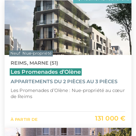
LLI
Pays de la Loire
CIIC (Corse)
Provence-Alpes-Côte d'Azur
Maurice (non-résident)
Guadeloupe (971)
PTZ
Guyane (973)
Neuf
Nue-propriété
TVA réduite
La Réunion (974)
REIMS, MARNE (51)
Martinique (972)
Les Promenades d’Olène
APPARTEMENTS DU 2 PIÈCES AU 3 PIÈCES
Nouvelle-Calédonie (988)
Les Promenades d’Olène : Nue-propriété au cœur
Polynésie française (987)
de Reims
Saint-Martin (978)
131 000 €
À PARTIR DE
Île Maurice