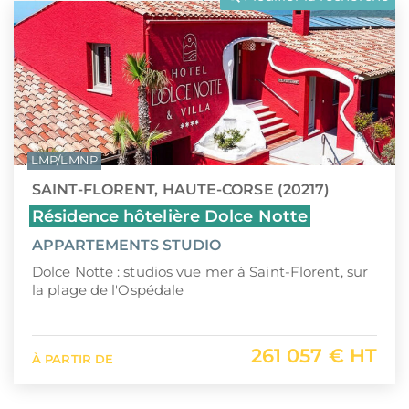
LLI
Pays de la Loire
CIIC (Corse)
Provence-Alpes-Côte d'Azur
Maurice (non-résident)
Guadeloupe (971)
PTZ
Guyane (973)
LMP/LMNP
TVA réduite
La Réunion (974)
SAINT-FLORENT, HAUTE-CORSE (20217)
Martinique (972)
Résidence hôtelière Dolce Notte
APPARTEMENTS STUDIO
Nouvelle-Calédonie (988)
Dolce Notte : studios vue mer à Saint-Florent, sur
Polynésie française (987)
la plage de l'Ospédale
Saint-Martin (978)
261 057 € HT
À PARTIR DE
Île Maurice