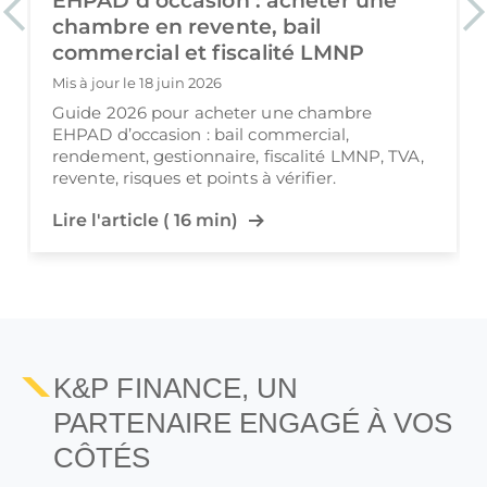
Avantages et inconvénients de
Previous
Ne
l’investissement en EHPAD
Mis à jour le 18 juin 2026
Investissement en EHPAD : avantages,
inconvénients, rendement, fiscalité LMNP, bail
commercial, gestionnaire, revente et risques à
vérifier avant d’acheter.
Lire l'article ( 13 min)
K&P FINANCE, UN
PARTENAIRE ENGAGÉ À VOS
CÔTÉS