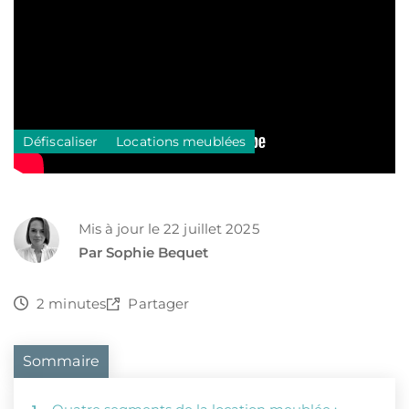
Défiscaliser
Locations meublées
Mis à jour le 22 juillet 2025
Par Sophie Bequet
2 minutes
Partager
Sommaire