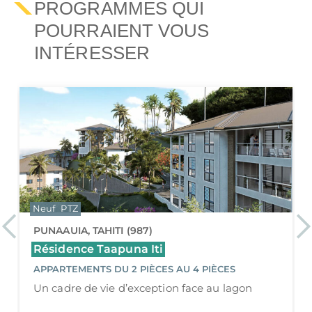
PROGRAMMES QUI
POURRAIENT VOUS
INTÉRESSER
Neuf
PTZ
Previous
Ne
PAPEETE, TAHITI (987)
Résidence Kealoha
APPARTEMENTS 4 PIÈCES
Kealoha - Résidence moderne avec vues
panoramiques à Papeete, Tahiti