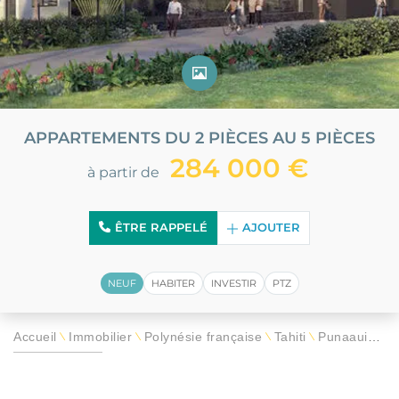
APPARTEMENTS DU 2 PIÈCES AU 5 PIÈCES
284 000 €
à partir de
ÊTRE RAPPELÉ
AJOUTER
NEUF
HABITER
INVESTIR
PTZ
Accueil
Immobilier
Polynésie française
Tahiti
Punaauia
R
\
\
\
\