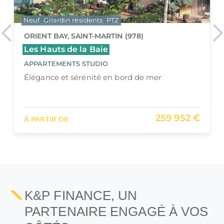
Neuf
Girardin résidents
PTZ
Previous
Ne
ORIENT BAY, SAINT-MARTIN (978)
Les Hauts de la Baie
APPARTEMENTS STUDIO
Élégance et sérénité en bord de mer
259 952 €
À PARTIR DE
K&P FINANCE, UN
PARTENAIRE ENGAGÉ À VOS