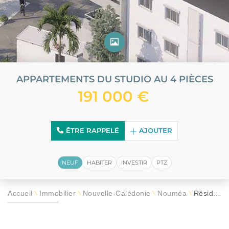
APPARTEMENTS DU STUDIO AU 4 PIÈCES
191 000 €
ÊTRE RAPPELÉ
AJOUTER
NEUF
HABITER
INVESTIR
PTZ
Accueil
Immobilier
Nouvelle-Calédonie
Nouméa
Résidence Sumeria
\
\
\
\