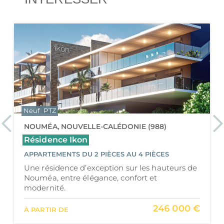
Neuf
PTZ
Previous
Ne
NOUMÉA, NOUVELLE-CALÉDONIE (988)
Résidence Alyssa
APPARTEMENTS DU 2 PIÈCES AU 4 PIÈCES
Une résidence intimiste et élégante à Anse
Vata, entre confort moderne et cadre
balnéaire privilégié.
235 000 €
À PARTIR DE