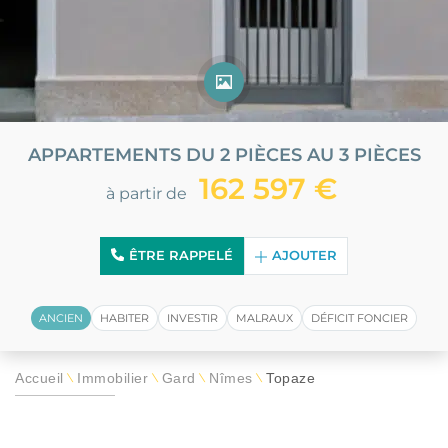
APPARTEMENTS DU 2 PIÈCES AU 3 PIÈCES
162 597 €
à partir de
ÊTRE RAPPELÉ
AJOUTER
ANCIEN
HABITER
INVESTIR
MALRAUX
DÉFICIT FONCIER
Accueil
Immobilier
Gard
Nîmes
Topaze
\
\
\
\