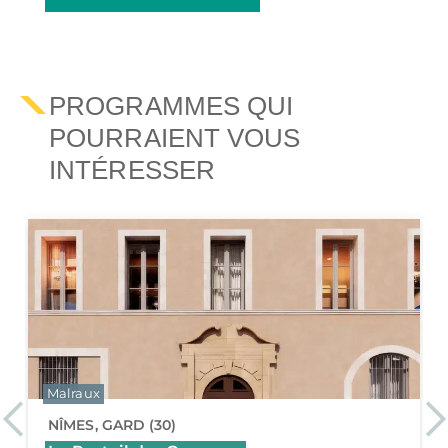
PROGRAMMES QUI
POURRAIENT VOUS
INTÉRESSER
Malraux
Previous
Ne
NÎMES, GARD (30)