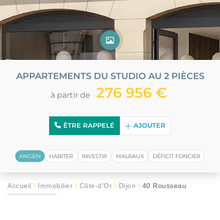
APPARTEMENTS DU STUDIO AU 2 PIÈCES
276 956 €
à partir de
ÊTRE RAPPELÉ
AJOUTER
ANCIEN
HABITER
INVESTIR
MALRAUX
DÉFICIT FONCIER
Accueil
Immobilier
Côte-d'Or
Dijon
40 Rousseau
\
\
\
\