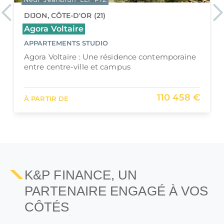
Previous
Ne
TROYES, AUBE (10)
Marquise
APPARTEMENTS DU STUDIO AU 3 PIÈCES
Marquise : un hôtel particulier restauré au
cœur de Troyes
129 500 €
À PARTIR DE
K&P FINANCE, UN
PARTENAIRE ENGAGÉ À VOS
CÔTÉS