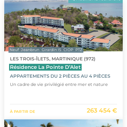
LLI
Pays de la Loire
CIIC (Corse)
Provence-Alpes-Côte d'Azur
Maurice (non-résident)
Guadeloupe (971)
PTZ
Guyane (973)
Neuf
Jeanbrun
Girardin IS
CIOP
PTZ
TVA réduite
La Réunion (974)
LES TROIS-ÎLETS, MARTINIQUE (972)
Martinique (972)
Résidence La Pointe D’Alet
APPARTEMENTS DU 2 PIÈCES AU 4 PIÈCES
Nouvelle-Calédonie (988)
Un cadre de vie privilégié entre mer et nature
Polynésie française (987)
Saint-Martin (978)
263 454 €
À PARTIR DE
Île Maurice