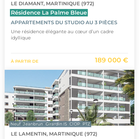
LE DIAMANT, MARTINIQUE (972)
Résidence La Palme Bleue
APPARTEMENTS DU STUDIO AU 3 PIÈCES
Une résidence élégante au cœur d’un cadre
idyllique
189 000 €
À PARTIR DE
Neuf
Jeanbrun
Girardin IS
CIOP
PTZ
LE LAMENTIN, MARTINIQUE (972)