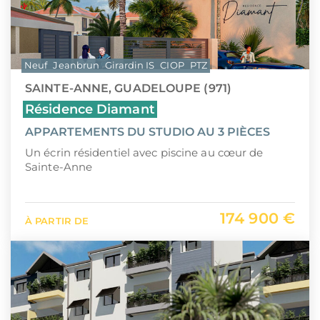
Neuf
Jeanbrun
Girardin IS
CIOP
PTZ
SAINTE-ANNE, GUADELOUPE (971)
Résidence Diamant
APPARTEMENTS DU STUDIO AU 3 PIÈCES
Un écrin résidentiel avec piscine au cœur de
Sainte-Anne
174 900 €
À PARTIR DE