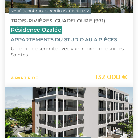
Neuf
Jeanbrun
Girardin IS
CIOP
PTZ
TROIS-RIVIÈRES, GUADELOUPE (971)
Résidence Ozalée
APPARTEMENTS DU STUDIO AU 4 PIÈCES
Un écrin de sérénité avec vue imprenable sur les
Saintes
132 000 €
À PARTIR DE