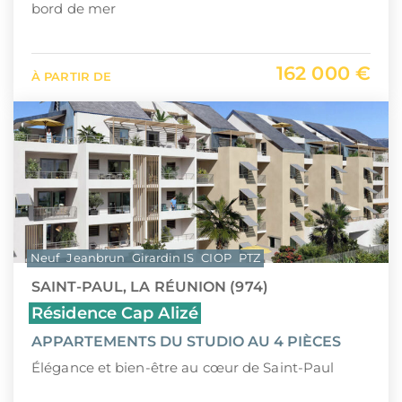
bord de mer
162 000 €
À PARTIR DE
Neuf
Jeanbrun
Girardin IS
CIOP
PTZ
SAINT-PAUL, LA RÉUNION (974)
Résidence Cap Alizé
APPARTEMENTS DU STUDIO AU 4 PIÈCES
Élégance et bien-être au cœur de Saint-Paul