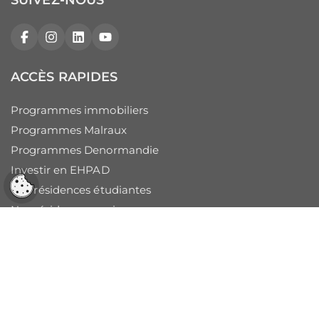
Facebook
Instagram
LinkedIn
YouTube
ACCÈS RAPIDES
Programmes immobiliers
Programmes Malraux
Programmes Denormandie
Investir en EHPAD
Réglages cookies
Nos résidences étudiantes
Nos résidences seniors
Immobilier Ile Maurice
Immobilier neuf outre-mer
Défiscalisation Guadeloupe
Immobilier neuf Guyane
Immobilier neuf Martinique