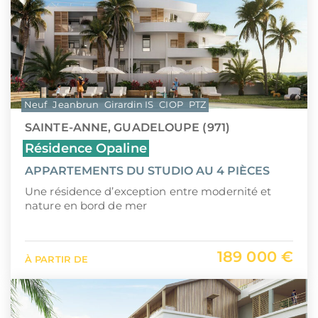
Neuf
Jeanbrun
Girardin IS
CIOP
PTZ
SAINTE-ANNE, GUADELOUPE (971)
Résidence Opaline
APPARTEMENTS DU STUDIO AU 4 PIÈCES
Une résidence d’exception entre modernité et
nature en bord de mer
189 000 €
À PARTIR DE