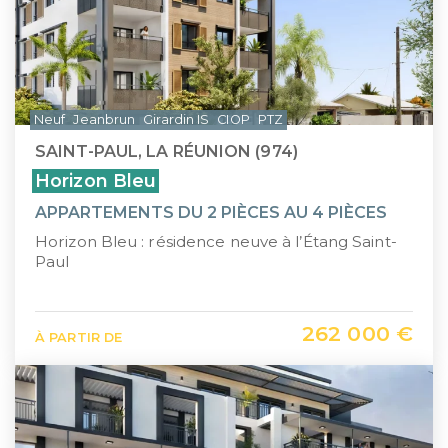
Neuf
Jeanbrun
Girardin IS
CIOP
PTZ
SAINT-PAUL, LA RÉUNION (974)
Horizon Bleu
APPARTEMENTS DU 2 PIÈCES AU 4 PIÈCES
Horizon Bleu : résidence neuve à l’Étang Saint-
Paul
262 000 €
À PARTIR DE