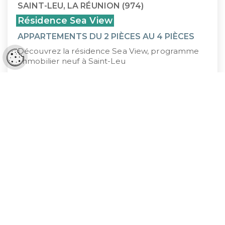
SAINT-LEU, LA RÉUNION (974)
Résidence Sea View
APPARTEMENTS DU 2 PIÈCES AU 4 PIÈCES
Découvrez la résidence Sea View, programme
Réglages cookies
immobilier neuf à Saint-Leu
245 000 €
À PARTIR DE
1
2
3
…
6
K&P FINANCE, UN
PARTENAIRE ENGAGÉ À VOS