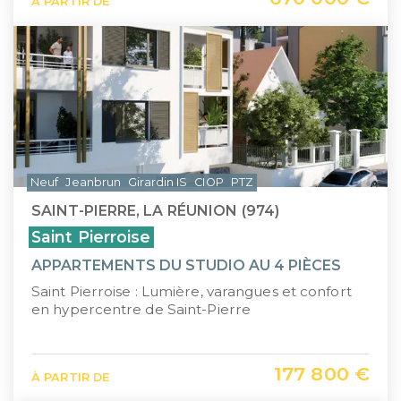
À PARTIR DE
Neuf
Jeanbrun
Girardin IS
CIOP
PTZ
SAINT-PIERRE, LA RÉUNION (974)
Saint Pierroise
APPARTEMENTS DU STUDIO AU 4 PIÈCES
Saint Pierroise : Lumière, varangues et confort
en hypercentre de Saint-Pierre
177 800 €
À PARTIR DE