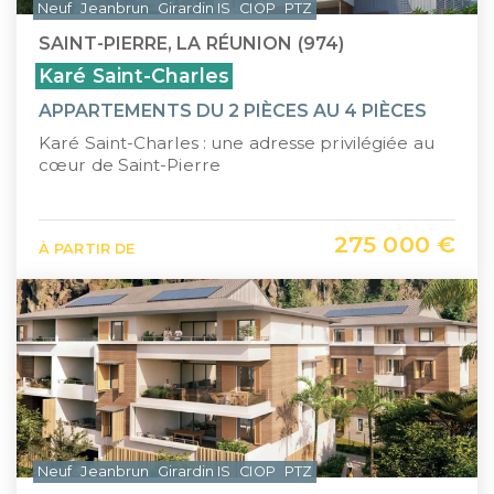
Neuf
Jeanbrun
Girardin IS
CIOP
PTZ
SAINT-PIERRE, LA RÉUNION (974)
Karé Saint-Charles
APPARTEMENTS DU 2 PIÈCES AU 4 PIÈCES
Karé Saint-Charles : une adresse privilégiée au
cœur de Saint-Pierre
275 000 €
À PARTIR DE
Neuf
Jeanbrun
Girardin IS
CIOP
PTZ