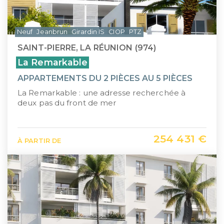
Neuf
Jeanbrun
Girardin IS
CIOP
PTZ
SAINT-PIERRE, LA RÉUNION (974)
La Remarkable
APPARTEMENTS DU 2 PIÈCES AU 5 PIÈCES
La Remarkable : une adresse recherchée à
deux pas du front de mer
254 431 €
À PARTIR DE