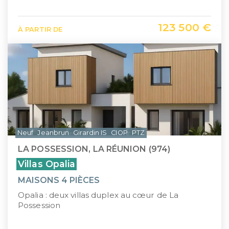
123 500 €
À PARTIR DE
Neuf
Jeanbrun
Girardin IS
CIOP
PTZ
LA POSSESSION, LA RÉUNION (974)
Villas Opalia
MAISONS 4 PIÈCES
Opalia : deux villas duplex au cœur de La
Possession