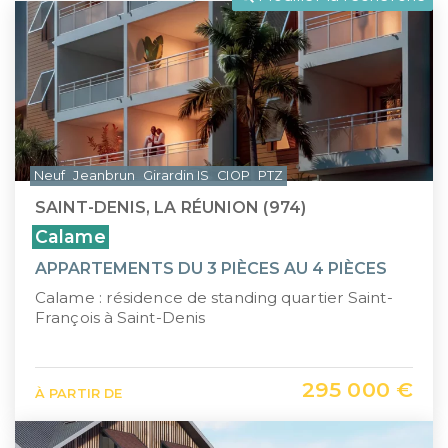
LLI
Pays de la Loire
CIIC (Corse)
Provence-Alpes-Côte d'Azur
Maurice (non-résident)
Guadeloupe (971)
PTZ
Guyane (973)
Neuf
Jeanbrun
Girardin IS
CIOP
PTZ
TVA réduite
La Réunion (974)
SAINT-DENIS, LA RÉUNION (974)
Martinique (972)
Calame
APPARTEMENTS DU 3 PIÈCES AU 4 PIÈCES
Nouvelle-Calédonie (988)
Calame : résidence de standing quartier Saint-
Polynésie française (987)
François à Saint-Denis
Saint-Martin (978)
295 000 €
À PARTIR DE
Île Maurice