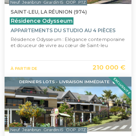
Neuf
Jeanbrun
Girardin IS
CIOP
PTZ
SAINT-LEU, LA RÉUNION (974)
Résidence Odysseum
APPARTEMENTS DU STUDIO AU 4 PIÈCES
Résidence Odysseum : Elégance contemporaine
et douceur de vivre au cœur de Saint-leu
210 000 €
À PARTIR DE
EXCLUSIVITÉ
DERNIERS LOTS - LIVRAISON IMMÉDIATE
Neuf
Jeanbrun
Girardin IS
CIOP
PTZ