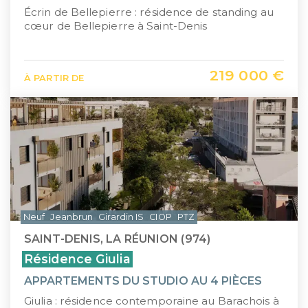
Écrin de Bellepierre : résidence de standing au
cœur de Bellepierre à Saint-Denis
219 000 €
À PARTIR DE
Neuf
Jeanbrun
Girardin IS
CIOP
PTZ
SAINT-DENIS, LA RÉUNION (974)
Résidence Giulia
APPARTEMENTS DU STUDIO AU 4 PIÈCES
Giulia : résidence contemporaine au Barachois à