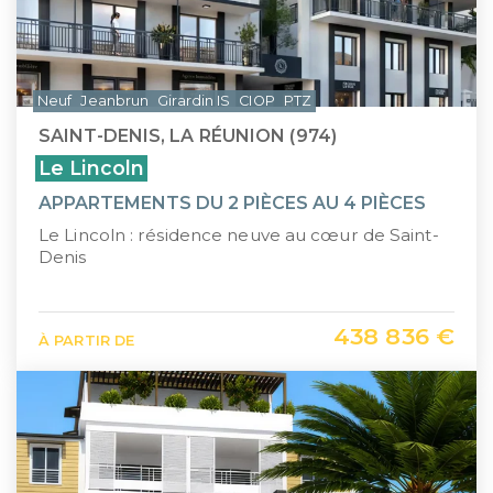
Neuf
Jeanbrun
Girardin IS
CIOP
PTZ
SAINT-DENIS, LA RÉUNION (974)
Le Lincoln
APPARTEMENTS DU 2 PIÈCES AU 4 PIÈCES
Le Lincoln : résidence neuve au cœur de Saint-
Denis
438 836 €
À PARTIR DE