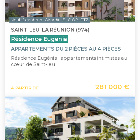
Neuf
Jeanbrun
Girardin IS
CIOP
PTZ
SAINT-LEU, LA RÉUNION (974)
Résidence Eugenia
APPARTEMENTS DU 2 PIÈCES AU 4 PIÈCES
Résidence Eugénia : appartements intimistes au
cœur de Saint-leu
281 000 €
À PARTIR DE