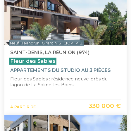
Neuf
Jeanbrun
Girardin IS
CIOP
PTZ
SAINT-DENIS, LA RÉUNION (974)
Fleur des Sables
APPARTEMENTS DU STUDIO AU 3 PIÈCES
Fleur des Sables : résidence neuve près du
lagon de La Saline-les-Bains
330 000 €
À PARTIR DE