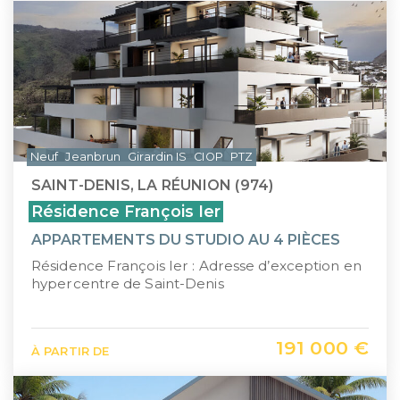
Neuf
Jeanbrun
Girardin IS
CIOP
PTZ
SAINT-DENIS, LA RÉUNION (974)
Résidence François Ier
APPARTEMENTS DU STUDIO AU 4 PIÈCES
Résidence François Ier : Adresse d’exception en
hypercentre de Saint-Denis
191 000 €
À PARTIR DE