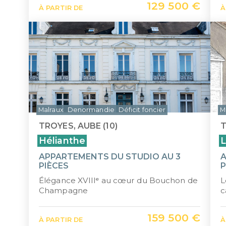
129 500 €
À PARTIR DE
À
Malraux
Denormandie
Déficit foncier
M
TROYES, AUBE (10)
T
Hélianthe
L
APPARTEMENTS DU STUDIO AU 3
A
PIÈCES
P
Élégance XVIIIᵉ au cœur du Bouchon de
L
Champagne
c
159 500 €
À PARTIR DE
À