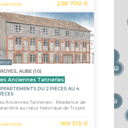
238 700 €
 PARTIR DE
Saint-
Île Ma
alraux
ROYES, AUBE (10)
es Anciennes Tanneries
PPARTEMENTS DU 2 PIÈCES AU 4
IÈCES
es Anciennes Tanneries - Résidence de
aractère au cœur historique de Troyes
169 515 €
 PARTIR DE