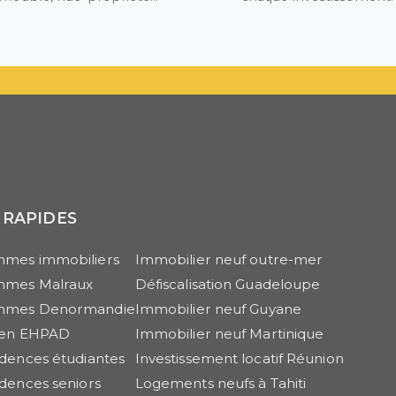
 RAPIDES
mes immobiliers
Immobilier neuf outre-mer
mmes Malraux
Défiscalisation Guadeloupe
mmes Denormandie
Immobilier neuf Guyane
r en EHPAD
Immobilier neuf Martinique
idences étudiantes
Investissement locatif Réunion
idences seniors
Logements neufs à Tahiti