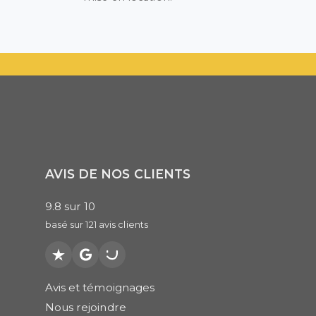
AVIS DE NOS CLIENTS
9.8
sur
10
basé sur
121
avis clients
Trustpilot
Google
PagesJaunes
Avis et témoignages
Nous rejoindre