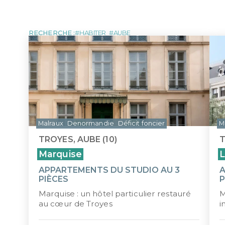
MARTINIQUE
NOUVE
LOI MALRAUX
LOI D
Tous les programmes pour investir 
DÉFICIT FONCIER
LOI J
MONUMENTS HISTORIQUES
LMP/L
RECHERCHE :
HABITER
AUBE
ÎLE MAURICE
Malraux
Denormandie
Déficit foncier
M
TROYES, AUBE (10)
T
Marquise
L
APPARTEMENTS DU STUDIO AU 3
A
PIÈCES
P
Marquise : un hôtel particulier restauré
M
au cœur de Troyes
i