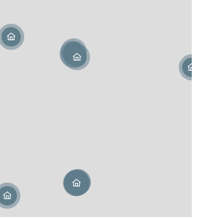
Martin (978)
urice