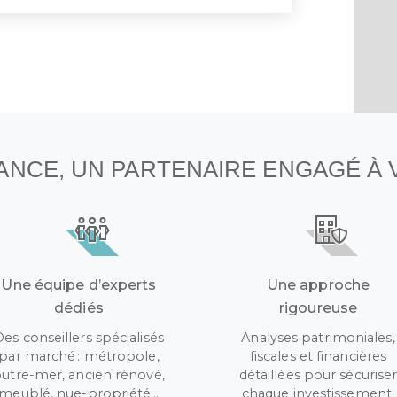
NANCE, UN PARTENAIRE ENGAGÉ À
Une équipe d’experts
Une approche
dédiés
rigoureuse
Des conseillers spécialisés
Analyses patrimoniales,
par marché : métropole,
fiscales et financières
utre-mer, ancien rénové,
détaillées pour sécurise
meublé, nue-propriété…
chaque investissement.