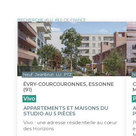
MARTINIQUE
NOUVE
LOI MALRAUX
LOI D
Tous les programmes pour investir 
DÉFICIT FONCIER
LOI J
MONUMENTS HISTORIQUES
LMP/L
RECHERCHE :
LLI
ÎLE-DE-FRANCE
ÎLE MAURICE
Neuf
Jeanbrun
LLI
PTZ
N
ÉVRY-COURCOURONNES, ESSONNE
C
(91)
M
Vivo
P
APPARTEMENTS ET MAISONS DU
A
STUDIO AU 5 PIÈCES
P
Vivo : une adresse résidentielle au cœur
P
des Horizons
e
M