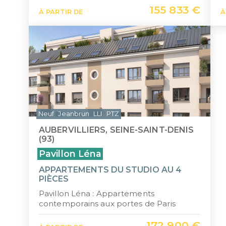
155 833 €
À PARTIR DE
À
Neuf
Jeanbrun
LLI
PTZ
AUBERVILLIERS, SEINE-SAINT-DENIS
(93)
Pavillon Léna
APPARTEMENTS DU STUDIO AU 4
PIÈCES
Pavillon Léna : Appartements
contemporains aux portes de Paris
172 900 €