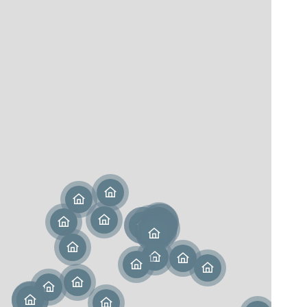
Martin (978)
urice