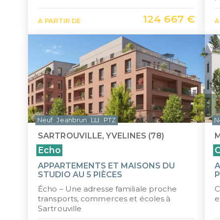
124 667 €
À PARTIR DE
À
Neuf
Jeanbrun
LLI
PTZ
N
SARTROUVILLE, YVELINES (78)
M
Echo
C
APPARTEMENTS ET MAISONS DU
A
STUDIO AU 5 PIÈCES
P
Écho – Une adresse familiale proche
C
transports, commerces et écoles à
e
Sartrouville