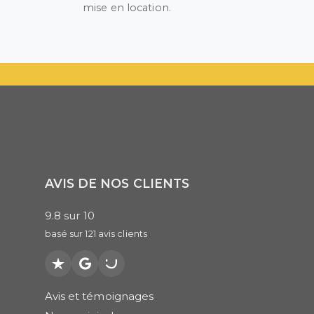
mise en location.
AVIS DE NOS CLIENTS
9.8
sur
10
basé sur
121
avis clients
Trustpilot
Google
PagesJaunes
Avis et témoignages