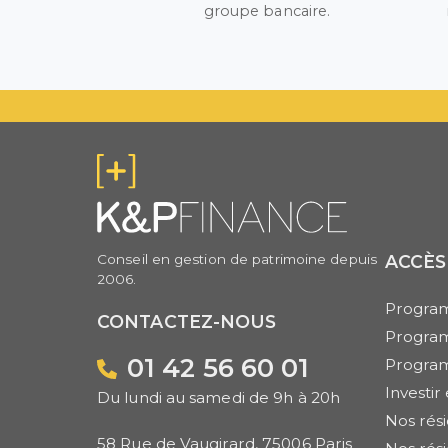
groupe bancaire.
Conseil en gestion de patrimoine depuis
ACCÈS
2006.
Program
CONTACTEZ-NOUS
Progra
01 42 56 60 01
Progra
Investi
Du lundi au samedi de 9h à 20h
Nos rés
58 Rue de Vaugirard, 75006 Paris