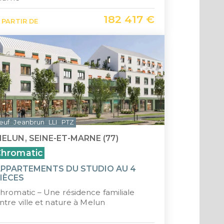
Saint-
182 417 €
 PARTIR DE
Île Ma
euf
Jeanbrun
LLI
PTZ
ELUN, SEINE-ET-MARNE (77)
hromatic
PPARTEMENTS DU STUDIO AU 4
IÈCES
hromatic – Une résidence familiale
ntre ville et nature à Melun