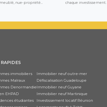
meublé, nue-propriété…
chaque investissement.
 RAPIDES
mes immobiliers
Immobilier neuf outre-mer
mmes Malraux
Défiscalisation Guadeloupe
mmes Denormandie
Immobilier neuf Guyane
r en EHPAD
Immobilier neuf Martinique
idences étudiantes
Investissement locatif Réunion