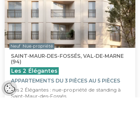
Neuf
Nue-propriété
SAINT-MAUR-DES-FOSSÉS, VAL-DE-MARNE
(94)
Les 2 Élégantes
APPARTEMENTS DU 3 PIÈCES AU 5 PIÈCES
Réglages cookies
Les 2 Élégantes : nue-propriété de standing à
Saint-Maur-des-Fossés
338 350 €
À PARTIR DE