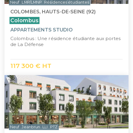
Neuf
LMP/LMNP
Résidences étudiantes
COLOMBES, HAUTS-DE-SEINE (92)
Colombus
APPARTEMENTS STUDIO
Colombus : Une résidence étudiante aux portes
de La Défense
117 300 € HT
Neuf
Jeanbrun
LLI
PTZ