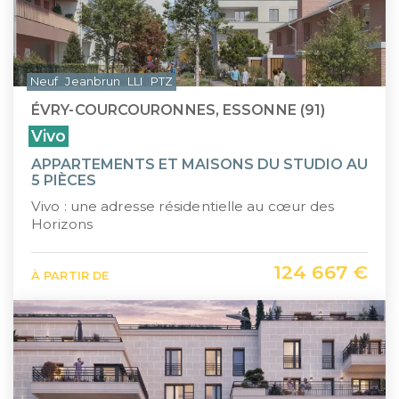
Neuf
Jeanbrun
LLI
PTZ
ÉVRY-COURCOURONNES, ESSONNE (91)
Vivo
APPARTEMENTS ET MAISONS DU STUDIO AU
5 PIÈCES
Vivo : une adresse résidentielle au cœur des
Horizons
124 667 €
À PARTIR DE