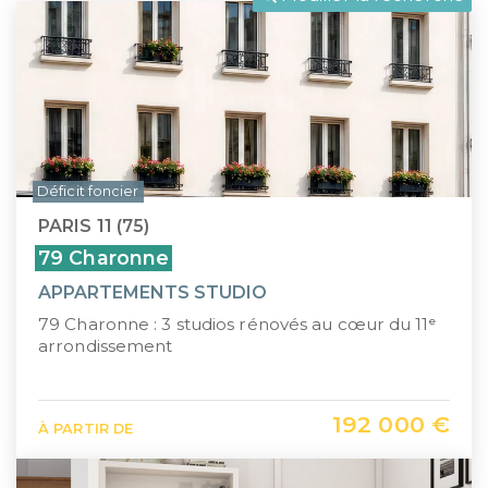
LLI
Pays de la Loire
CIIC (Corse)
Provence-Alpes-Côte d'Azur
Maurice (non-résident)
Guadeloupe (971)
PTZ
Guyane (973)
Déficit foncier
TVA réduite
La Réunion (974)
PARIS 11 (75)
Martinique (972)
79 Charonne
APPARTEMENTS STUDIO
Nouvelle-Calédonie (988)
79 Charonne : 3 studios rénovés au cœur du 11ᵉ
Polynésie française (987)
arrondissement
Saint-Martin (978)
192 000 €
À PARTIR DE
Île Maurice