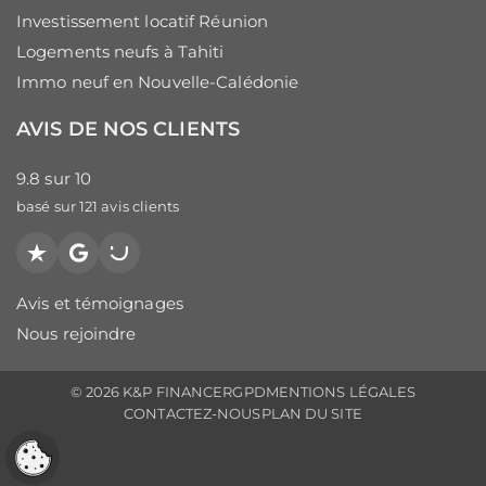
Investissement locatif Réunion
Logements neufs à Tahiti
Immo neuf en Nouvelle-Calédonie
AVIS DE NOS CLIENTS
9.8
sur
10
basé sur
121
avis clients
Trustpilot
Google
PagesJaunes
Avis et témoignages
Nous rejoindre
© 2026 K&P FINANCE
RGPD
MENTIONS LÉGALES
CONTACTEZ-NOUS
PLAN DU SITE
Réglages cookies