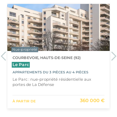
Neuf
Nue-propriété
Previous
Ne
RUEIL-MALMAISON, HAUTS-DE-SEINE (92)
Résidence Emblème
APPARTEMENTS DU STUDIO AU 3 PIÈCES
Emblème - Élégance et modernité au cœur
de Rueil-Malmaison
196 300 €
À PARTIR DE