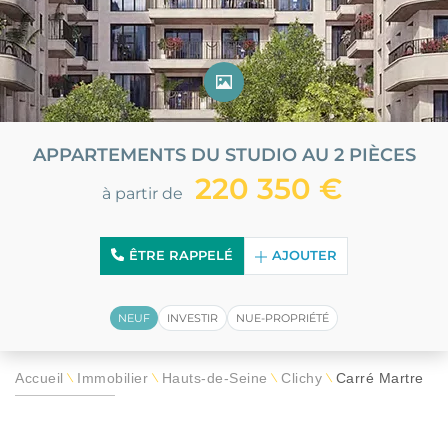
APPARTEMENTS DU STUDIO AU 2 PIÈCES
220 350 €
à partir de
ÊTRE RAPPELÉ
AJOUTER
NEUF
INVESTIR
NUE-PROPRIÉTÉ
Accueil
Immobilier
Hauts-de-Seine
Clichy
Carré Martre
\
\
\
\