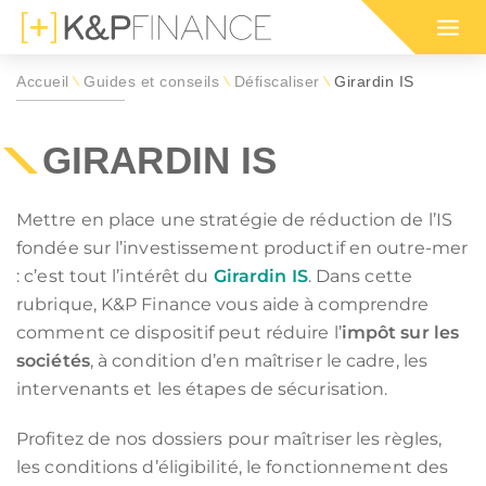
Accueil
Guides et conseils
Défiscaliser
Girardin IS
\
\
\
Nos programmes immobiliers
Nos programmes immobiliers
Simulation d'impôt 2026 sur
Votre simula
Nos program
Guide des di
pour défiscaliser
dans l'ancien
le revenu (IR)
défiscalisat
en outre-me
défiscalisati
GIRARDIN IS
positif de défiscalisation :
 ou habiter en France par région :
Mettre en place une stratégie de réduction de l’IS
E SON IFI
INVESTISSEMENT LOCATIF
fondée sur l’investissement productif en outre-mer
RMANDIE
OGNE-FRANCHE-COMTÉ
CIOP (DROM)
BRETAGNE
 IMMEUBLE EN BLOC
MARCHÉ LOCATIF EN 2026
: c’est tout l’intérêt du
Girardin IS
. Dans cette
RUN
 EST
GIRARDIN IS (DROM)
HAUTS-DE-FRANCE
RER SA RETRAITE
SÉCURISER SES LOYERS
rubrique, K&P Finance vous aide à comprendre
MNP
LLE-AQUITAINE
CIIC (CORSE)
OCCITANIE
TION IFI 2026
comment ce dispositif peut réduire l’
LEXIQUE IMMOBILIER
impôt sur les
ELOUPE
GUYANE
sociétés
, à condition d’en maîtriser le cadre, les
immobilière :
LLE-CALÉDONIE
POLYNÉSIE FRANÇAISE
intervenants et les étapes de sécurisation.
ou habiter à l'international :
ENORMANDIE
CIOP (DROM)
EANBRUN
LOI GIRARDIN IS
Profitez de nos dossiers pour maîtriser les règles,
MNP
les conditions d’éligibilité, le fonctionnement des
CIIC (CORSE)