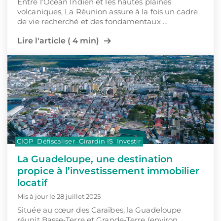
Entre l’Océan Indien et les hautes plaines
volcaniques, La Réunion assure à la fois un cadre
de vie recherché et des fondamentaux …
Lire l'article ( 4 min)
CIOP
Défiscaliser
Girardin IS
Investir
La Guadeloupe, une destination
propice à l’investissement immobilier
locatif
Mis à jour le 28 juillet 2025
Située au cœur des Caraïbes, la Guadeloupe
réunit Basse‑Terre et Grande‑Terre (environ