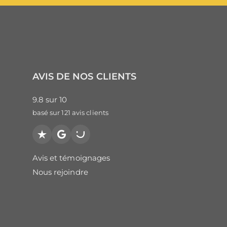
AVIS DE NOS CLIENTS
9.8
sur
10
basé sur
121
avis clients
Trustpilot
Google
PagesJaunes
Avis et témoignages
Nous rejoindre