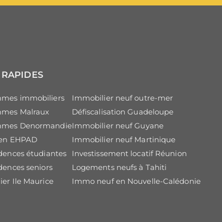
 RAPIDES
mes immobiliers
Immobilier neuf outre-mer
mes Malraux
Défiscalisation Guadeloupe
mmes Denormandie
Immobilier neuf Guyane
r en EHPAD
Immobilier neuf Martinique
dences étudiantes
Investissement locatif Réunion
dences seniors
Logements neufs à Tahiti
er Ile Maurice
Immo neuf en Nouvelle-Calédonie