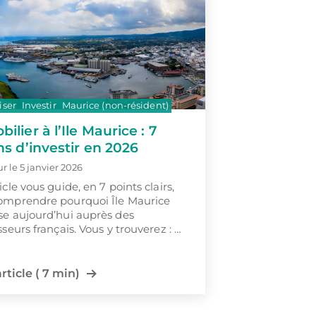
iser
Investir
Maurice (non-résident)
ilier à l’Ile Maurice : 7
ns d’investir en 2026
ur le 5 janvier 2026
icle vous guide, en 7 points clairs,
omprendre pourquoi Île Maurice
se aujourd’hui auprès des
sseurs français. Vous y trouverez : …
article ( 7 min)