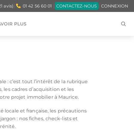
21 avis)
|
01 42 56 60 01
|
CONTACTEZ-NOUS
|
CONNEXION
AVOIR PLUS
MMES-NOUS ?
T TÉMOIGNAGES
tion de
mes immobiliers
spositifs de
ion immobilière
r
on
e : c’est tout l’intérêt de la rubrique
 les cadres d’acquisition et les
INVESTIR OUTRE-MER
NUE-PROPRIÉTÉ
CENTRE-VAL DE LOIRE
votre projet immobilier à Maurice.
INVESTIR EN EHPAD
MAURICE (NON-RÉSIDENT)
ÎLE-DE-FRANCE
FISCALITÉ IMMOBILIÈRE
té locale et française, les précautions
LLI
PAYS DE LA LOIRE
jargon : nos fiches, check-lists et
LA RÉUNION
rénité.
SAINT-MARTIN