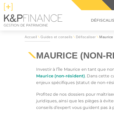
DÉFISCALI
Accueil
Guides et conseils
Défiscaliser
Maurice 
\
\
\
Tous les dispositifs de
Nos programmes immobiliers
Tous nos guides et conseils
MAURICE (NON-R
défiscalisation immobilière
dans le neuf
immobiliers
Les guides de l'investisseur :
Investir à l’Île Maurice en tant que no
Nos programmes immobiliers par dis
Tous les programmes pour investir
Maurice (non-résident)
. Dans cette c
RÉDUIRE SES IMPÔTS
RÉDUIR
MALRAUX
AUVERGNE-RHÔNE-ALPES
DENO
BOURG
enjeux spécifiques (statut de non-rési
AIDES ACQUISITION RP
ACHAT
DÉFICIT FONCIER
CORSE
JEANB
GRAND
PLACER SON ÉPARGNE
PRÉPA
Profitez de nos dossiers pour maîtriser 
MONUMENTS HISTORIQUES
NORMANDIE
LMP/L
NOUVE
PLAFOND NICHES FISCALES
SIMULA
juridiques, ainsi que les pièges à évite
PROVENCE-ALPES-CÔTE D'AZUR
GUAD
Les dispositifs de défiscalisation 
conseils d’expert vous guident pas à p
MARTINIQUE
NOUVE