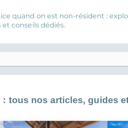
ou habiter à l'international :
ENORMANDIE
CIOP (DROM)
EANBRUN
LOI GIRARDIN IS
rice quand on est non-résident : expl
MNP
CIIC (CORSE)
s et conseils dédiés.
: tous nos articles, guides e