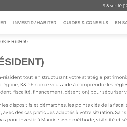
9.8
sur
10
(1
SER
INVESTIR
HABITER
GUIDES & CONSEILS
EN S
(non-résident)
QUI SO
AVIS E
Nos programmes immobiliers
Nos programmes immobiliers
Simulation d'impôt 2026 sur
Votre simula
Nos program
Guide des di
ÉSIDENT)
pour défiscaliser
dans l'ancien
le revenu (IR)
défiscalisat
en outre-me
défiscalisati
n-résident tout en structurant votre stratégie patrimonial
positif de défiscalisation :
 ou habiter en France par région :
atégorie, K&P Finance vous aide à comprendre les règles,
E SON IFI
INVESTISSEMENT LOCATIF
RMANDIE
OGNE-FRANCHE-COMTÉ
CIOP (DROM)
BRETAGNE
dent, fiscalité, financement, détention) pour sécuriser 
 IMMEUBLE EN BLOC
MARCHÉ LOCATIF EN 2026
RUN
 EST
GIRARDIN IS (DROM)
HAUTS-DE-FRANCE
RER SA RETRAITE
SÉCURISER SES LOYERS
les dispositifs et démarches, les points clés de la fiscali
MNP
LLE-AQUITAINE
CIIC (CORSE)
OCCITANIE
TION IFI 2026
LEXIQUE IMMOBILIER
r, avec des cas pratiques adaptés à votre situation. Sans 
ELOUPE
GUYANE
immobilière :
as pour investir à Maurice avec méthode, visibilité et sé
LLE-CALÉDONIE
POLYNÉSIE FRANÇAISE