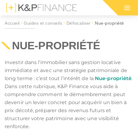
Accueil
Guides et conseils
Défiscaliser
Nue-propriété
\
\
\
Nos programmes immobiliers
Nos programmes immobiliers
Simulation d'impôt 2026 sur
Votre simula
Nos program
Guide des di
pour défiscaliser
dans l'ancien
le revenu (IR)
défiscalisat
en outre-me
défiscalisati
NUE-PROPRIÉTÉ
positif de défiscalisation :
 ou habiter en France par région :
Investir dans l’immobilier sans gestion locative
E SON IFI
INVESTISSEMENT LOCATIF
immédiate et avec une stratégie patrimoniale de
RMANDIE
OGNE-FRANCHE-COMTÉ
CIOP (DROM)
BRETAGNE
 IMMEUBLE EN BLOC
MARCHÉ LOCATIF EN 2026
long terme : c’est tout l’intérêt de la
Nue-propriété
.
RUN
 EST
GIRARDIN IS (DROM)
HAUTS-DE-FRANCE
RER SA RETRAITE
SÉCURISER SES LOYERS
Dans cette rubrique, K&P Finance vous aide à
MNP
LLE-AQUITAINE
CIIC (CORSE)
OCCITANIE
TION IFI 2026
comprendre comment le démembrement peut
LEXIQUE IMMOBILIER
ELOUPE
GUYANE
devenir un levier concret pour acquérir un bien à
immobilière :
LLE-CALÉDONIE
POLYNÉSIE FRANÇAISE
prix décoté, préparer des revenus futurs et
ou habiter à l'international :
ENORMANDIE
CIOP (DROM)
structurer votre patrimoine avec une visibilité
EANBRUN
LOI GIRARDIN IS
renforcée.
MNP
CIIC (CORSE)