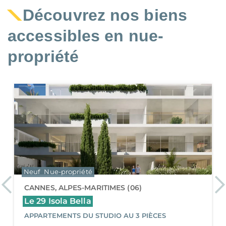
Découvrez nos biens
accessibles en nue-
propriété
Neuf
Nue-propriété
Previous
Ne
CANNES, ALPES-MARITIMES (06)
Le 29 Isola Bella
APPARTEMENTS DU STUDIO AU 3 PIÈCES