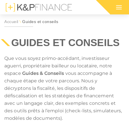
Accueil
Guides et conseils
\
Nos programmes immobiliers
Nos programmes immobiliers
Simulation d'impôt 2026 sur
Votre simula
Nos program
Guide des di
pour défiscaliser
dans l'ancien
le revenu (IR)
défiscalisat
en outre-me
défiscalisati
GUIDES ET CONSEILS
positif de défiscalisation :
 ou habiter en France par région :
Que vous soyez primo-accédant, investisseur
E SON IFI
INVESTISSEMENT LOCATIF
aguerri, propriétaire bailleur ou locataire, notre
RMANDIE
OGNE-FRANCHE-COMTÉ
CIOP (DROM)
BRETAGNE
 IMMEUBLE EN BLOC
MARCHÉ LOCATIF EN 2026
espace
Guides & Conseils
vous accompagne à
RUN
 EST
GIRARDIN IS (DROM)
HAUTS-DE-FRANCE
RER SA RETRAITE
SÉCURISER SES LOYERS
chaque étape de votre parcours. Nous y
MNP
LLE-AQUITAINE
CIIC (CORSE)
OCCITANIE
TION IFI 2026
décryptons la fiscalité, les dispositifs de
LEXIQUE IMMOBILIER
ELOUPE
GUYANE
défiscalisation et les stratégies de financement
immobilière :
LLE-CALÉDONIE
POLYNÉSIE FRANÇAISE
avec un langage clair, des exemples concrets et
ou habiter à l'international :
ENORMANDIE
CIOP (DROM)
des outils prêts à l’emploi (check-lists, simulateurs,
EANBRUN
LOI GIRARDIN IS
modèles de documents).
MNP
CIIC (CORSE)