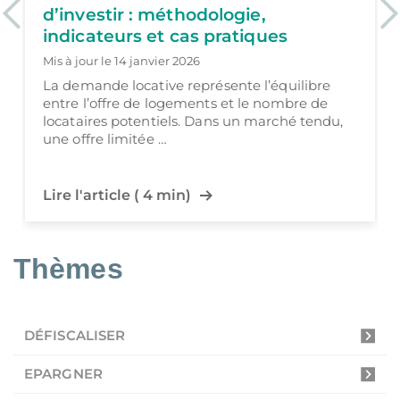
logie,
panorama des solutio
Previous
Ne
pratiques
et d’investissement
Mis à jour le 5 janvier 2026
sente l’équilibre
Préparer sa retraire en 2026 a
s et le nombre de
question de son financement 
ns un marché tendu,
d’année en année. L’allonge
l’espérance de vie, l’entrée …
Lire l'article ( 7 min)
Thèmes
DÉFISCALISER
EPARGNER