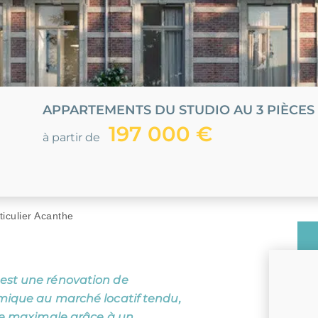
ou habiter à l'international :
ENORMANDIE
CIOP (DROM)
EANBRUN
LOI GIRARDIN IS
MNP
CIIC (CORSE)
APPARTEMENTS DU STUDIO AU 3 PIÈCES
197 000 €
à partir de
ticulier Acanthe
 est une rénovation de
mique au marché locatif tendu,
ale maximale grâce à un