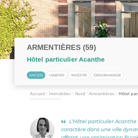
LOI MALRAUX
Tous les programmes pour investir 
LOI D
DÉFICIT FONCIER
LOI J
ÎLE MAURICE
MONUMENTS HISTORIQUES
LMP/L
ARMENTIÈRES (59)
Hôtel particulier Acanthe
ANCIEN
HABITER
INVESTIR
DENORMANDIE
Accueil
Immobilier
Nord
Armentières
Hôtel par
\
\
\
\
L'Hôtel particulier Acanthe
caractère dans une ville dyna
offrant une optimisation fisc