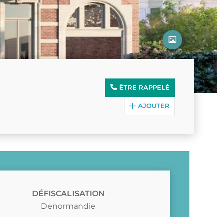
NUE‑PROPRIÉTÉ
MAURICE (NON-RÉSIDENT)
LLI
ÊTRE RAPPELÉ
AJOUTER
DÉFISCALISATION
Denormandie