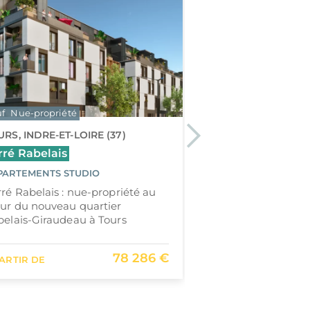
f
Nue-propriété
Neuf
Jeanbrun
LLI
RS, INDRE-ET-LOIRE (37)
Next
LA ROCHELLE, CH
(17)
rré Rabelais
Ôcar
PARTEMENTS STUDIO
APPARTEMENTS DU 
ré Rabelais : nue-propriété au
PIÈCES
ur du nouveau quartier
Ôcar : vivre entre 
elais-Giraudeau à Tours
cœur de La Roche
78 286 €
PARTIR DE
À PARTIR DE