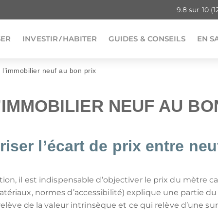
9.8
sur
10
(1
SER
INVESTIR
HABITER
GUIDES & CONSEILS
EN S
 l’immobilier neuf au bon prix
QUI SO
AVIS E
Nos programmes immobiliers
Nos programmes immobiliers
Simulation d'impôt 2026 sur
Votre simula
Nos program
Guide des di
’IMMOBILIER NEUF AU BO
pour défiscaliser
dans l'ancien
le revenu (IR)
défiscalisat
en outre-me
défiscalisati
positif de défiscalisation :
 ou habiter en France par région :
ser l’écart de prix entre neu
E SON IFI
INVESTISSEMENT LOCATIF
RMANDIE
OGNE-FRANCHE-COMTÉ
CIOP (DROM)
BRETAGNE
 IMMEUBLE EN BLOC
MARCHÉ LOCATIF EN 2026
RUN
 EST
GIRARDIN IS (DROM)
HAUTS-DE-FRANCE
RER SA RETRAITE
SÉCURISER SES LOYERS
ion, il est indispensable d’objectiver le prix du mètre c
MNP
LLE-AQUITAINE
CIIC (CORSE)
OCCITANIE
TION IFI 2026
LEXIQUE IMMOBILIER
atériaux, normes d’accessibilité) explique une partie d
ELOUPE
GUYANE
immobilière :
i relève de la valeur intrinsèque et ce qui relève d’une
LLE-CALÉDONIE
POLYNÉSIE FRANÇAISE