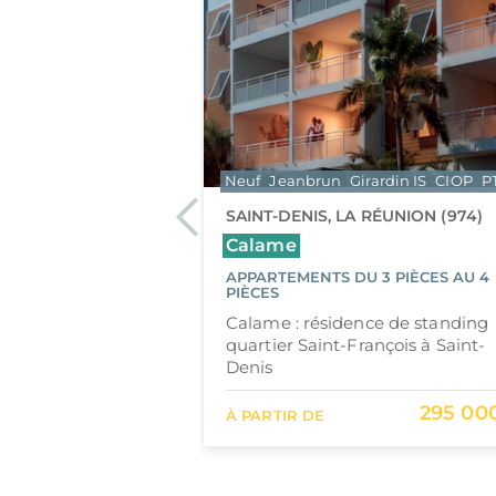
EXCLUSIVITÉ
rardin IS
CIOP
PTZ
Neuf
Jeanbrun
Girardin IS
CIOP
P
 (973)
Previous
SAINT-DENIS, LA RÉUNION (974)
s
Calame
 STUDIO AU 2
APPARTEMENTS DU 3 PIÈCES AU 4
PIÈCES
: une exclusivité à
Calame : résidence de standing
catif à Cayenne
quartier Saint-François à Saint-
Denis
112 000 €
295 00
À PARTIR DE