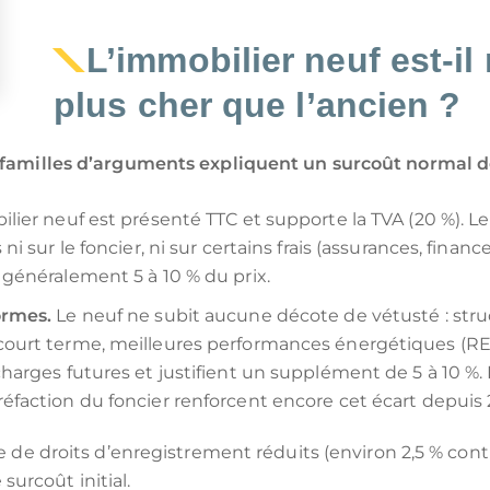
L’immobilier neuf est‑i
plus cher que l’ancien ?
x familles d’arguments expliquent un surcoût normal de
lier neuf est présenté TTC et supporte la TVA (20 %). 
ni sur le foncier, ni sur certains frais (assurances, finan
 généralement 5 à 10 % du prix.
ormes.
Le neuf ne subit aucune décote de vétusté : stru
 court terme, meilleures performances énergétiques (R
charges futures et justifient un supplément de 5 à 10 %.
éfaction du foncier renforcent encore cet écart depuis 
ie de droits d’enregistrement réduits (environ 2,5 % cont
urcoût initial.