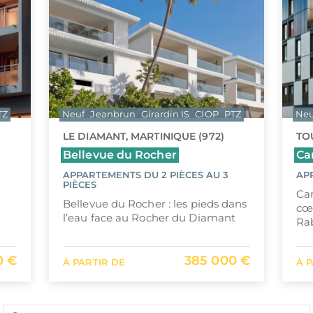
TZ
Neuf
Jeanbrun
Girardin IS
CIOP
PTZ
Neu
LE DIAMANT, MARTINIQUE (972)
TOU
Bellevue du Rocher
Ca
APPARTEMENTS DU 2 PIÈCES AU 3
AP
PIÈCES
Car
Bellevue du Rocher : les pieds dans
cœ
l’eau face au Rocher du Diamant
Rab
0 €
385 000 €
À PARTIR DE
À 