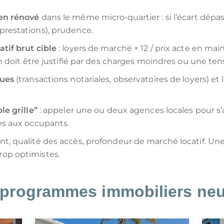
ien rénové
dans le même micro‑quartier : si l’écart dép
restations), prudence.
tif brut cible
: loyers de marché × 12 / prix acte en ma
en doit être justifié par des charges moindres ou une ten
ques
(transactions notariales, observatoires de loyers) et
le grille”
: appeler une ou deux agences locales pour s’
es aux occupants.
t, qualité des accès, profondeur de marché locatif. Une
op optimistes.
 programmes immobiliers neu