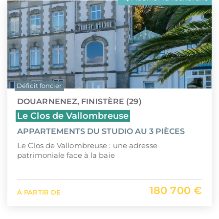
LLI
Pays de la Loire
CIIC (Corse)
Provence-Alpes-Côte d'Azur
Maurice (non-résident)
Guadeloupe (971)
PTZ
Guyane (973)
Déficit foncier
TVA réduite
La Réunion (974)
DOUARNENEZ, FINISTÈRE (29)
Martinique (972)
Le Clos de Vallombreuse
APPARTEMENTS DU STUDIO AU 3 PIÈCES
Nouvelle-Calédonie (988)
Le Clos de Vallombreuse : une adresse
Polynésie française (987)
patrimoniale face à la baie
Saint-Martin (978)
180 700 €
À PARTIR DE
Île Maurice