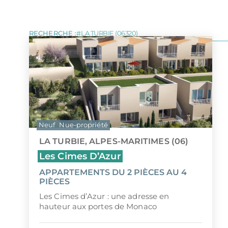
LOI MALRAUX
Tous les programmes pour investir 
LOI D
DÉFICIT FONCIER
LOI J
ÎLE MAURICE
MONUMENTS HISTORIQUES
LMP/L
RECHERCHE :
LA TURBIE (06320)
Neuf
Nue-propriété
LA TURBIE, ALPES-MARITIMES (06)
Les Cimes D’Azur
APPARTEMENTS DU 2 PIÈCES AU 4
PIÈCES
Les Cimes d’Azur : une adresse en
hauteur aux portes de Monaco