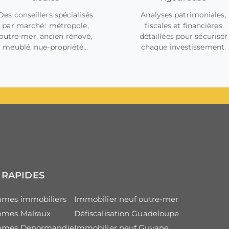
Des conseillers spécialisés
Analyses patrimoniales,
par marché : métropole,
fiscales et financières
outre-mer, ancien rénové,
détaillées pour sécuriser
meublé, nue-propriété…
chaque investissement.
 RAPIDES
mes immobiliers
Immobilier neuf outre-mer
mes Malraux
Défiscalisation Guadeloupe
mmes Denormandie
Immobilier neuf Guyane