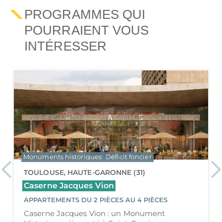
PROGRAMMES QUI
POURRAIENT VOUS
INTÉRESSER
Monuments historiques
Déficit foncier
Previous
Ne
SAINT-CLAR-DE-RIVIÈRE, HAUTE-GARONNE (31)
Château de Saint-Clar
APPARTEMENTS DU STUDIO AU 3 PIÈCES
Château de Saint-Clar : un Monument