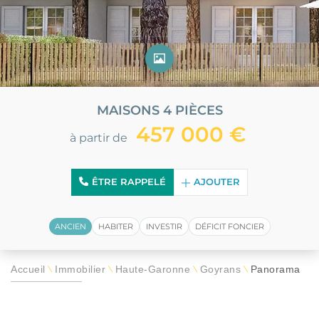
MAISONS 4 PIÈCES
457 000 €
à partir de
ÊTRE RAPPELÉ
AJOUTER
ANCIEN
HABITER
INVESTIR
DÉFICIT FONCIER
Accueil
Immobilier
Haute-Garonne
Goyrans
Panorama
\
\
\
\