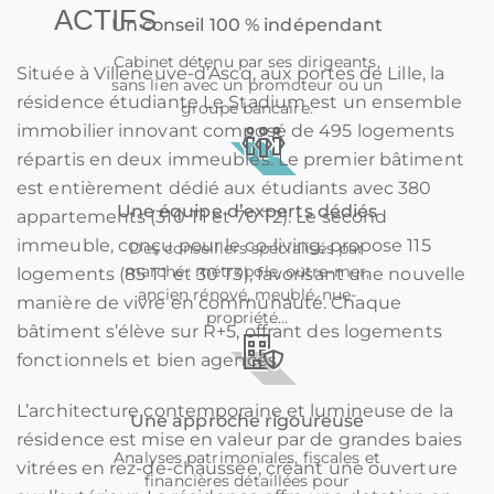
ACTIFS
Un conseil 100 % indépendant
Cabinet détenu par ses dirigeants,
Située à Villeneuve-d’Ascq, aux portes de Lille, la
sans lien avec un promoteur ou un
résidence étudiante Le Stadium est un ensemble
groupe bancaire.
immobilier innovant composé de 495 logements
répartis en deux immeubles. Le premier bâtiment
est entièrement dédié aux étudiants avec 380
Une équipe d’experts dédiés
appartements (310 T1 et 70 T2). Le second
immeuble, conçu pour le co-living, propose 115
Des conseillers spécialisés par
marché : métropole, outre-mer,
logements (85 T1 et 30 T3), favorisant une nouvelle
ancien rénové, meublé, nue-
manière de vivre en communauté. Chaque
propriété…
bâtiment s’élève sur R+5, offrant des logements
fonctionnels et bien agencés.
L’architecture contemporaine et lumineuse de la
Une approche rigoureuse
résidence est mise en valeur par de grandes baies
Analyses patrimoniales, fiscales et
vitrées en rez-de-chaussée, créant une ouverture
financières détaillées pour