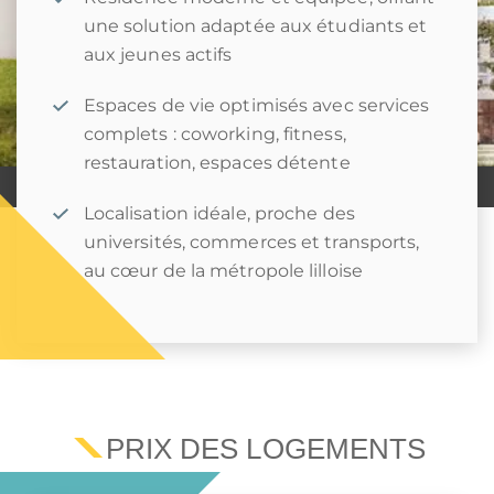
Avis et témoignages
une solution adaptée aux étudiants et
Nous rejoindre
aux jeunes actifs
Espaces de vie optimisés avec services
© 2026 K&P FINANCE
RGPD
MENTIONS LÉGALES
CONTACTEZ-NOUS
PLAN DU SITE
complets : coworking, fitness,
restauration, espaces détente
Localisation idéale, proche des
universités, commerces et transports,
au cœur de la métropole lilloise
PRIX DES LOGEMENTS