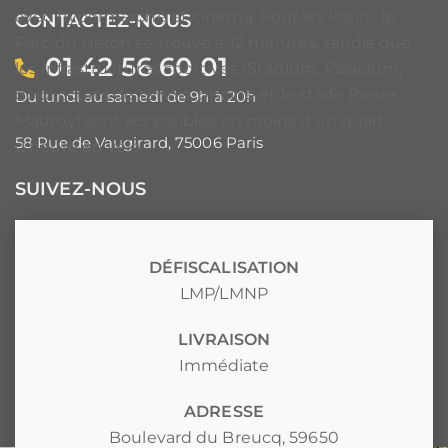
avec hypermarché et cinéma. Pour les loisirs, le
CONTACTEZ-NOUS
Parc du Héron se trouve à 12 minutes, tandis que
01 42 56 60 01
les infrastructures sportives (Stadium, Palacium,
dojo, courts de tennis, piscine et le stade Pierre
Du lundi au samedi de 9h à 20h
Mauroy) sont accessibles en moins d’un quart
58 Rue de Vaugirard, 75006 Paris
d’heure en vélo.
SUIVEZ-NOUS
Facebook
Instagram
LinkedIn
YouTube
DÉFISCALISATION
LMP/LMNP
ACCÈS RAPIDES
LIVRAISON
Programmes immobiliers
Immédiate
Programmes Malraux
Programmes Denormandie
ADRESSE
Investir en EHPAD
Boulevard du Breucq, 59650