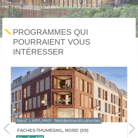
PROGRAMMES QUI
POURRAIENT VOUS
APPARTEMENTS DU STUDIO AU 3 PIÈCES
INTÉRESSER
84 975 €
HT
à partir de
ÊTRE RAPPELÉ
AJOUTER
NEUF
INVESTIR
LMP/LMNP
RÉSIDENCES ÉTUDIANTES
Accueil
Immobilier
Nord
Villeneuve-d'Ascq
Résidence étudiante Le Stadium
\
\
\
\
Neuf
LMP/LMNP
Résidences étudiantes
Previous
Nex
FACHES-THUMESNIL, NORD (59)