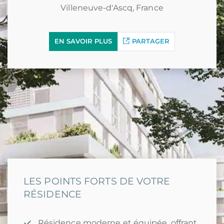
Nos résidences étudiantes
Villeneuve-d'Ascq, France
Nos résidences seniors
Immobilier Ile Maurice
EN SAVOIR PLUS
PARTAGER
Immobilier neuf outre-mer
Défiscalisation Guadeloupe
Immobilier neuf Guyane
Immobilier neuf Martinique
Investissement locatif Réunion
Logements neufs à Tahiti
Immo neuf en Nouvelle-Calédonie
AVIS DE NOS CLIENTS
9.8
sur
10
LES POINTS FORTS DE VOTRE
basé sur
121
avis clients
RÉSIDENCE
Trustpilot
Google
PagesJaunes
Résidence moderne et équipée, offrant