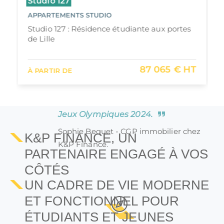
Studio 127
La résidence étudiante Le
APPARTEMENTS STUDIO
Stadium, au cœur de la future Cité du
Studio 127 : Résidence étudiante aux portes
Sport de la Métropole lilloise, répond à
de Lille
une forte demande locative avec
seulement 1 000 logements étudiants
87 065 € HT
À PARTIR DE
sur Villeneuve d'Ascq. Un
investissement stratégique, mis en
lumière par l’accueil des athlètes des
Jeux Olympiques 2024.
Sophie Bequet - CGP immobilier chez
K&P FINANCE, UN
K&P Finance.
PARTENAIRE ENGAGÉ À VOS
CÔTÉS
UN CADRE DE VIE MODERNE
ET FONCTIONNEL POUR
ÉTUDIANTS ET JEUNES