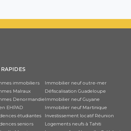
 RAPIDES
mes immobiliers
Immobilier neuf outre-mer
mmes Malraux
Défiscalisation Guadeloupe
mmes Denormandie
Immobilier neuf Guyane
r en EHPAD
Immobilier neuf Martinique
idences étudiantes
Investissement locatif Réunion
idences seniors
Logements neufs à Tahiti