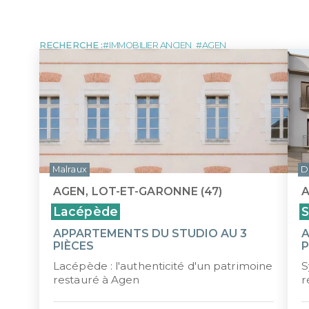
MARTINIQUE
NOUVE
LOI MALRAUX
LOI D
Tous les programmes pour investir 
DÉFICIT FONCIER
LOI J
MONUMENTS HISTORIQUES
LMP/L
RECHERCHE :
IMMOBILIER ANCIEN
AGEN
ÎLE MAURICE
Malraux
D
AGEN, LOT-ET-GARONNE (47)
A
Lacépède
S
APPARTEMENTS DU STUDIO AU 3
A
PIÈCES
P
Lacépède : l'authenticité d'un patrimoine
S
restauré à Agen
r