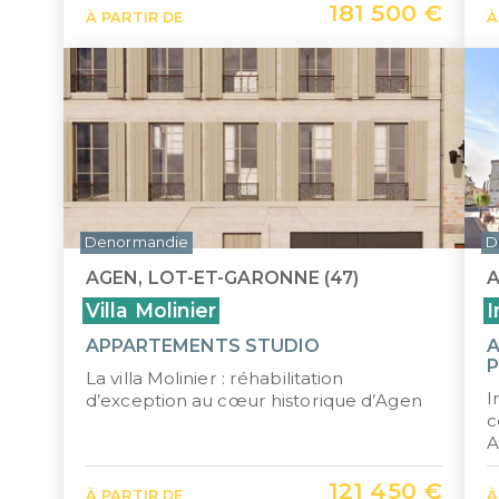
181 500 €
À PARTIR DE
À
Denormandie
D
AGEN, LOT-ET-GARONNE (47)
A
Villa Molinier
I
APPARTEMENTS STUDIO
A
P
La villa Molinier : réhabilitation
I
d’exception au cœur historique d’Agen
c
A
121 450 €
À PARTIR DE
À