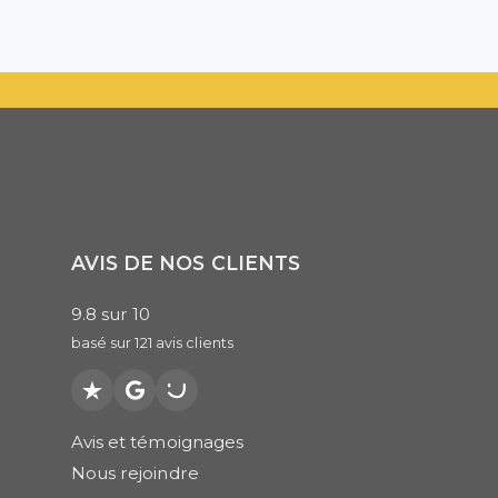
AVIS DE NOS CLIENTS
9.8
sur
10
basé sur
121
avis clients
Trustpilot
Google
PagesJaunes
Avis et témoignages
Nous rejoindre