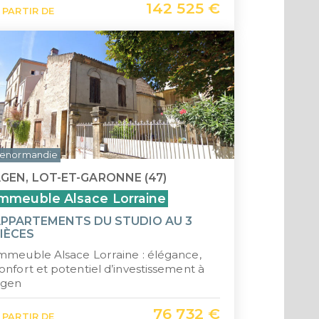
142 525 €
 PARTIR DE
Saint-
Île Ma
enormandie
GEN, LOT-ET-GARONNE (47)
mmeuble Alsace Lorraine
PPARTEMENTS DU STUDIO AU 3
IÈCES
mmeuble Alsace Lorraine : élégance,
onfort et potentiel d’investissement à
gen
76 732 €
 PARTIR DE