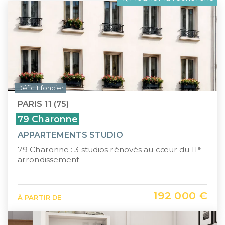
LLI
Pays de la Loire
CIIC (Corse)
Provence-Alpes-Côte d'Azur
Maurice (non-résident)
Guadeloupe (971)
PTZ
Guyane (973)
Déficit foncier
TVA réduite
La Réunion (974)
PARIS 11 (75)
Martinique (972)
79 Charonne
APPARTEMENTS STUDIO
Nouvelle-Calédonie (988)
79 Charonne : 3 studios rénovés au cœur du 11ᵉ
Polynésie française (987)
arrondissement
Saint-Martin (978)
192 000 €
À PARTIR DE
Île Maurice