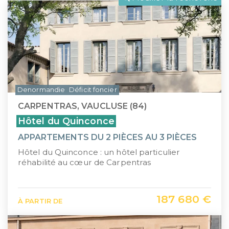
LLI
Pays de la Loire
CIIC (Corse)
Provence-Alpes-Côte d'Azur
Maurice (non-résident)
Guadeloupe (971)
PTZ
Guyane (973)
Denormandie
Déficit foncier
TVA réduite
La Réunion (974)
CARPENTRAS, VAUCLUSE (84)
Martinique (972)
Hôtel du Quinconce
APPARTEMENTS DU 2 PIÈCES AU 3 PIÈCES
Nouvelle-Calédonie (988)
Hôtel du Quinconce : un hôtel particulier
Polynésie française (987)
réhabilité au cœur de Carpentras
Saint-Martin (978)
187 680 €
À PARTIR DE
Île Maurice