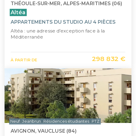
THÉOULE-SUR-MER, ALPES-MARITIMES (06)
Altéa
APPARTEMENTS DU STUDIO AU 4 PIÈCES
Altéa : une adresse d’exception face à la
Méditerranée
298 832 €
À PARTIR DE
Neuf
Jeanbrun
Résidences étudiantes
PTZ
AVIGNON, VAUCLUSE (84)