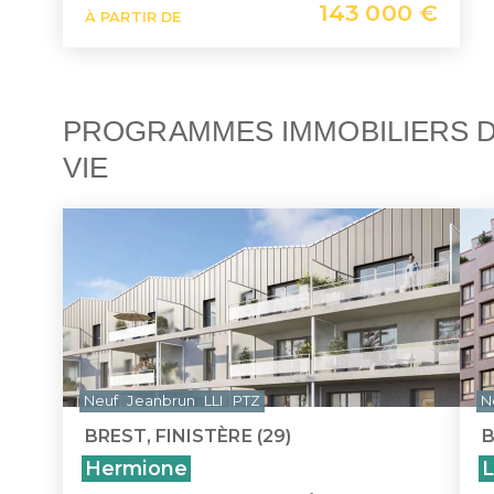
143 000 €
À PARTIR DE
PROGRAMMES IMMOBILIERS D
VIE
Neuf
Jeanbrun
LLI
PTZ
N
BREST, FINISTÈRE (29)
B
Hermione
L