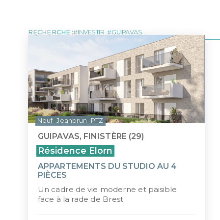
MARTINIQUE
NOUVE
LOI MALRAUX
LOI D
Tous les programmes pour investir 
DÉFICIT FONCIER
LOI J
MONUMENTS HISTORIQUES
LMP/L
RECHERCHE :
INVESTIR
GUIPAVAS
ÎLE MAURICE
Neuf
Jeanbrun
PTZ
GUIPAVAS, FINISTÈRE (29)
Résidence Elorn
APPARTEMENTS DU STUDIO AU 4
PIÈCES
Un cadre de vie moderne et paisible
face à la rade de Brest