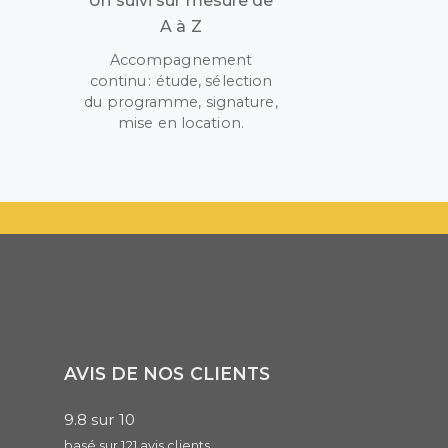
Un suivi sur mesure de
A à Z
Accompagnement
continu : étude, sélection
r
du programme, signature,
mise en location.
AVIS DE NOS CLIENTS
9.8
sur
10
basé sur
121
avis clients