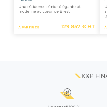
Une résidence sénior élégante et
U
moderne au cœur de Brest
a
B
129 857 € HT
À PARTIR DE
À
K&P FI