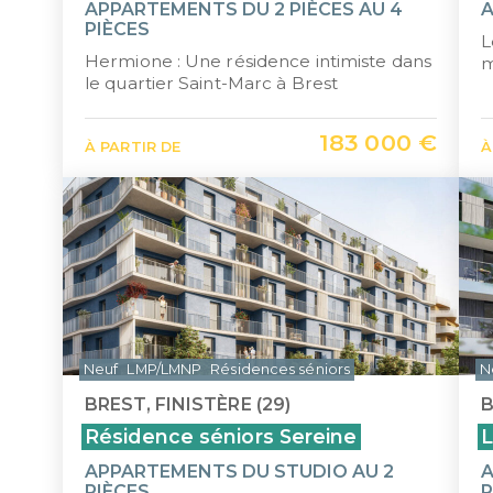
APPARTEMENTS DU 2 PIÈCES AU 4
PIÈCES
L
Hermione : Une résidence intimiste dans
m
le quartier Saint-Marc à Brest
183 000 €
À PARTIR DE
À
Neuf
LMP/LMNP
Résidences séniors
N
BREST, FINISTÈRE (29)
B
Résidence séniors Sereine
L
APPARTEMENTS DU STUDIO AU 2
A
PIÈCES
P