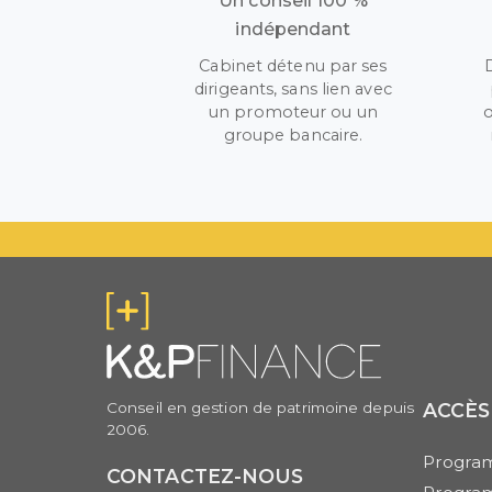
Un conseil 100 %
indépendant
Cabinet détenu par ses
dirigeants, sans lien avec
un promoteur ou un
o
groupe bancaire.
Conseil en gestion de patrimoine depuis
ACCÈS
2006.
Program
CONTACTEZ-NOUS