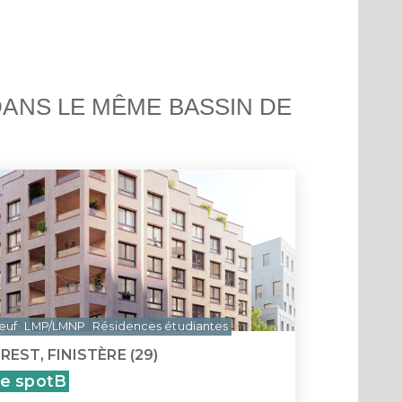
Saint-
Île Ma
ANS LE MÊME BASSIN DE
euf
LMP/LMNP
Résidences étudiantes
REST, FINISTÈRE (29)
e spotB