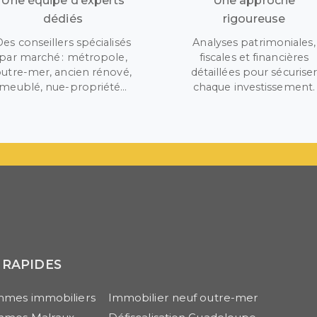
Une équipe d’experts
Une approche
dédiés
rigoureuse
Des conseillers spécialisés
Analyses patrimoniales,
par marché : métropole,
fiscales et financières
utre-mer, ancien rénové,
détaillées pour sécurise
meublé, nue-propriété…
chaque investissement.
 RAPIDES
mes immobiliers
Immobilier neuf outre-mer